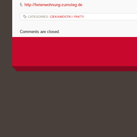
5.
http://ferienwohnung-zumsteg.de
CATEGORIES:
CIEKAWOSTKI I FAKTY
Comments are closed.