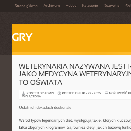
Archiwum
Hobby
Kategorie
Rozrywka
Strona główna
Spi
GRY
WETERYNARIA NAZYWANA JEST 
JAKO MEDYCYNA WETERYNARYJN
TO OŚWIATA
POSTED BY ADMIN
POSTED ON LIP - 29 - 2025
MOŻLIWOŚĆ 
WYŁĄCZONA
Ostatnich dekadach doskonale
Wśród typów legendarnych diet, występują takie, których kluczow
kilku zbędnych kilogramów. Są również diety, jakich bazową funkc