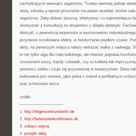
zachodzących wewnątrz organizmu. Trzeba niemniej jednak wiedzi
służy zdrowiu a wprost przeciwnie ma prawo wywołać istotne zab
organizmu. Żeby dobrać słuszną, efektywną i co najistotniejsze b
skorzystać z konsultacji ze ekspertem z obrębu dietetyki. Facho
dieta.pl/, z pewnością wspomoże w wystosowaniu indywidualnego
przyniesie oczekiwane efekty, w niesłychanie prędkim czasie. Po
diety, na pierwszym miejscu należy wskazać walkę z nadwagą. S
to nie tylko ulga dla ciała ludzkiego, ale również poprawa komfor
zrzuceniem tuszy, każdy człowiek, czy to kobieta lub mężczyzna
pewności siebie i czuje się przyzwoiciej w towarzystwie. Dieta na
traktowana jest również, jako jedna z metod w profilaktyce schor
oraz schorzenia serca.
źródło:
———————————
1.
http://felgenzentrumberlin.de
2.
http://ferienunterkunftmiami.de
3.
zobacz więcej
4.
przejdź dalej