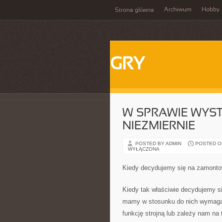
Archiwum
Hobby
Strona główna
GRY
W SPRAWIE WYST
NIEZMIERNIE
POSTED BY ADMIN
POSTED ON
WYŁĄCZONA
Kiedy decydujemy się na zamontow
Kiedy tak właściwie decydujemy si
mamy w stosunku do nich wymagan
funkcję strojną lub zależy nam na