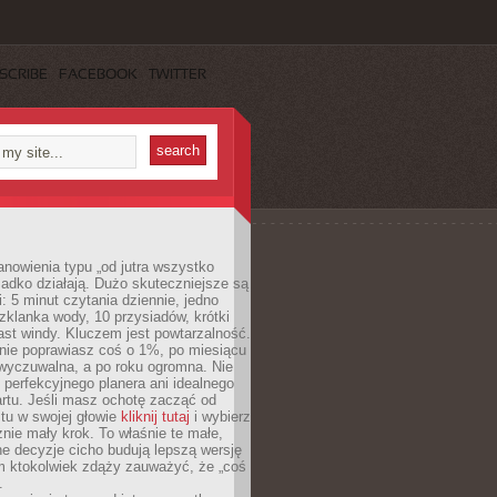
SCRIBE
FACEBOOK
TWITTER
anowienia typu „od jutra wszystko
adko działają. Dużo skuteczniejsze są
: 5 minut czytania dziennie, jedno
klanka wody, 10 przysiadów, krótki
st windy. Kluczem jest powtarzalność.
nie poprawiasz coś o 1%, po miesiącu
 wyczuwalna, a po roku ogromna. Nie
 perfekcyjnego planera ani idealnego
rtu. Jeśli masz ochotę zacząć od
stu w swojej głowie
kliknij tutaj
i wybierz
nie mały krok. To właśnie te małe,
e decyzje cicho budują lepszą wersję
m ktokolwiek zdąży zauważyć, że „coś
.