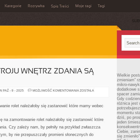
Kategorie
Rozrywka
Moje tagi
Tagi
Spis Treści
SUB
ROJU WNĘTRZ ZDANIA SĄ
Wielkie post
zmieniam” rz
mikro-nawyki
dodatkowe sz
W
 PAŹ - 9 - 2025
MOŻLIWOŚĆ KOMENTOWANIA
ZOSTAŁA
spacer zamia
SPRAWIE
WYSTROJU
Gdy codzien
WNĘTRZ
różnica jest
ZDANIA
anie rolet należałoby się zastanowić które mamy wobec
SĄ
potrzebujesz
NIEZMIERNIE
momentu sta
dziś, po pro
ę na zamontowanie rolet należałoby się zastanowić które
jeden śmiesz
konsekwentn
ia. Czy zależy nam, by pełniły na przykład zwłaszcza
Ciebie, zani
 tym, by nie przepuszczały promieni słonecznych do
się zmieniło”