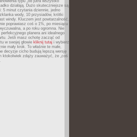
anowienia typu „od jutra wszystko
adko działają. Dużo skuteczniejsze są
: 5 minut czytania dziennie, jedno
klanka wody, 10 przysiadów, krótki
st windy. Kluczem jest powtarzalność.
nie poprawiasz coś o 1%, po miesiącu
 wyczuwalna, a po roku ogromna. Nie
 perfekcyjnego planera ani idealnego
rtu. Jeśli masz ochotę zacząć od
stu w swojej głowie
kliknij tutaj
i wybierz
nie mały krok. To właśnie te małe,
e decyzje cicho budują lepszą wersję
m ktokolwiek zdąży zauważyć, że „coś
.