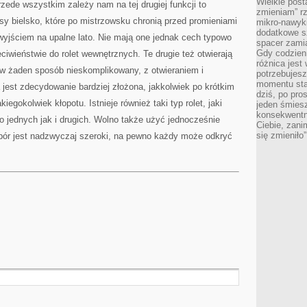
Wielkie post
zede wszystkim zależy nam na tej drugiej funkcji to
zmieniam” rz
sy bielsko, które po mistrzowsku chronią przed promieniami
mikro-nawyki
dodatkowe sz
yjściem na upalne lato. Nie mają one jednak cech typowo
spacer zamia
Gdy codzien
iwieństwie do rolet wewnętrznych. Te drugie też otwierają
różnica jest
 w żaden sposób nieskomplikowany, z otwieraniem i
potrzebujesz
momentu sta
est zdecydowanie bardziej złożona, jakkolwiek po krótkim
dziś, po pro
kiegokolwiek kłopotu. Istnieje również taki typ rolet, jaki
jeden śmiesz
konsekwentn
o jednych jak i drugich. Wolno także użyć jednocześnie
Ciebie, zani
się zmieniło”
ybór jest nadzwyczaj szeroki, na pewno każdy może odkryć