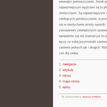
wewnątrz pomieszczenia. Jeżeli pr
najważniejszym wyjściem są tu pli
słonecznymi. Są najważniejszym w
zdobiących pomieszczenie, w przec
się w niesłychanie prosty sposób,
zasuwaniem zewnętrznych sprawa j
wprawieniu się nie stanowi już to ja
łączy ze sobą przymiotniki zarówn
zarówno jednych jak i drugich. W
coś dla siebie.
1.
nawigacja
2.
artykuly
3.
teksty
4.
mapa strony
5.
wpisy
CATEGORIES:
WASZA STREFA