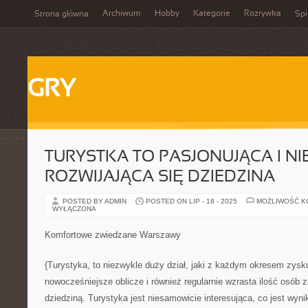
Archiwum
Hobby
Kategorie
Rozrywka
Strona główna
Spi
GRY
TURYSTKA TO PASJONUJĄCA I NI
ROZWIJAJĄCA SIĘ DZIEDZINA
POSTED BY ADMIN
POSTED ON LIP - 18 - 2025
MOŻLIWOŚĆ 
WYŁĄCZONA
Komfortowe zwiedzane Warszawy
{Turystyka, to niezwykle duży dział, jaki z każdym okresem zysk
nowocześniejsze oblicze i również regularnie wzrasta ilość osób 
dziedziną. Turystyka jest niesamowicie interesująca, co jest wyni