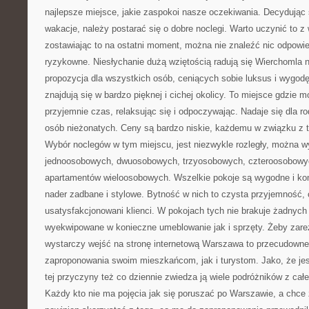
najlepsze miejsce, jakie zaspokoi nasze oczekiwania. Decydując 
wakacje, należy postarać się o dobre noclegi. Warto uczynić to 
zostawiając to na ostatni moment, można nie znaleźć nic odpowied
ryzykowne. Niesłychanie dużą wziętością radują się Wierchomla n
propozycja dla wszystkich osób, ceniących sobie luksus i wygodę
znajdują się w bardzo pięknej i cichej okolicy. To miejsce gdzie 
przyjemnie czas, relaksując się i odpoczywając. Nadaje się dla rod
osób nieżonatych. Ceny są bardzo niskie, każdemu w związku z 
Wybór noclegów w tym miejscu, jest niezwykle rozległy, można w
jednoosobowych, dwuosobowych, trzyosobowych, czteroosobowych
apartamentów wieloosobowych. Wszelkie pokoje są wygodne i ko
nader zadbane i stylowe. Bytność w nich to czysta przyjemność,
usatysfakcjonowani klienci. W pokojach tych nie brakuje żadnyc
wyekwipowane w konieczne umeblowanie jak i sprzęty. Żeby zare
wystarczy wejść na stronę internetową Warszawa to przecudowne 
zaproponowania swoim mieszkańcom, jak i turystom. Jako, że jest
tej przyczyny też co dziennie zwiedza ją wiele podróżników z całeg
Każdy kto nie ma pojęcia jak się poruszać po Warszawie, a chce z