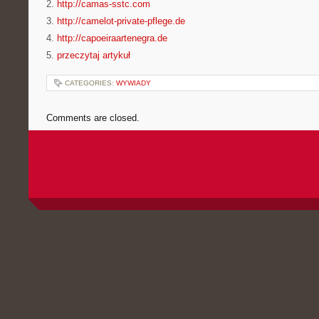
2.
http://camas-sstc.com
3.
http://camelot-private-pflege.de
4.
http://capoeiraartenegra.de
5.
przeczytaj artykuł
CATEGORIES:
WYWIADY
Comments are closed.