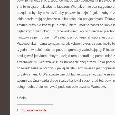
powinien skorzystać z tego, co ma do zaproponowania przewodni
zna to miejsce, jak własną kieszeń. Wie jakie miejsca są godne ob
pożądane byłoby odwiedzić aby przyzwoicie zjeść, jakie zabytki z
jakie hotele mają najlepsze okoliczności dla przyjezdnych. Tako
zbytnio dużo nie kosztuje, a dzięki niemu można zastrzec sobie b
najlepszych warunkach. Z przewodnikiem wolno zwiedzać piecho
nadzwyczajnym busem. W zależności od tego jak spora jest gro
Przewodnika można wynająć na jakikolwiek okres czasu, może to 
tygodnie, w zależności od potrzeb gromady zwiedzającej. Pilot te
posługiwać językami obcymi, dzięki temu potrafi się porozumieć
zreferować mu Warszawę z jak najważniejszej strony. Taka posta
doświadczenie w branży w jakiej działa, lecz również jest popra
turystycznym. O Warszawie wie dokładnie wszystko, żadne miejsce
tajemnicą. Zna każdą drogę i wszelką lokalizację, stąd też powinn
usług i dobrze się rozrywać podczas odwiedzania Warszawy.
źródło:
———————————
1.
http://cam-sky.de