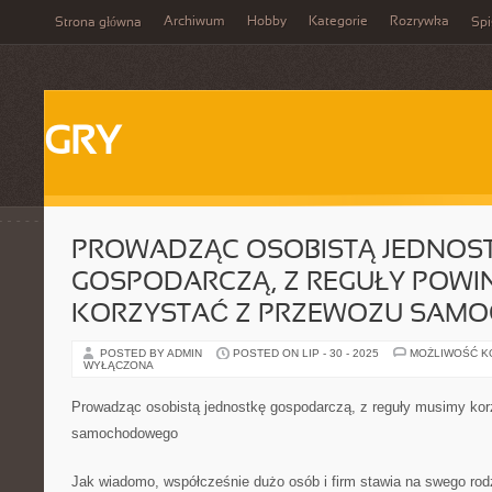
Archiwum
Hobby
Kategorie
Rozrywka
Strona główna
Spi
GRY
PROWADZĄC OSOBISTĄ JEDNOS
GOSPODARCZĄ, Z REGUŁY POWI
KORZYSTAĆ Z PRZEWOZU SAM
POSTED BY ADMIN
POSTED ON LIP - 30 - 2025
MOŻLIWOŚĆ 
WYŁĄCZONA
Prowadząc osobistą jednostkę gospodarczą, z reguły musimy ko
samochodowego
Jak wiadomo, współcześnie dużo osób i firm stawia na swego rod