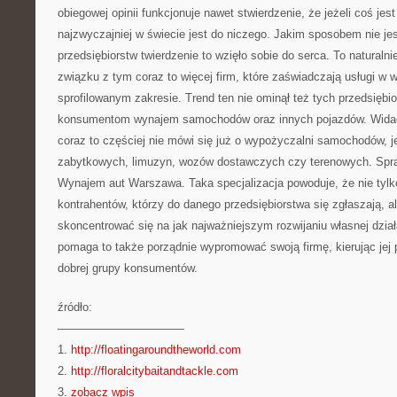
obiegowej opinii funkcjonuje nawet stwierdzenie, że jeżeli coś jes
najzwyczajniej w świecie jest do niczego. Jakim sposobem nie je
przedsiębiorstw twierdzenie to wzięło sobie do serca. To naturaln
związku z tym coraz to więcej firm, które zaświadczają usługi w 
sprofilowanym zakresie. Trend ten nie ominął też tych przedsiębio
konsumentom wynajem samochodów oraz innych pojazdów. Widać 
coraz to częściej nie mówi się już o wypożyczalni samochodów, 
zabytkowych, limuzyn, wozów dostawczych czy terenowych. Spr
Wynajem aut Warszawa. Taka specjalizacja powoduje, że nie tylk
kontrahentów, którzy do danego przedsiębiorstwa się zgłaszają, 
skoncentrować się na jak najważniejszym rozwijaniu własnej dzia
pomaga to także porządnie wypromować swoją firmę, kierując jej 
dobrej grupy konsumentów.
źródło:
———————————
1.
http://floatingaroundtheworld.com
2.
http://floralcitybaitandtackle.com
3.
zobacz wpis