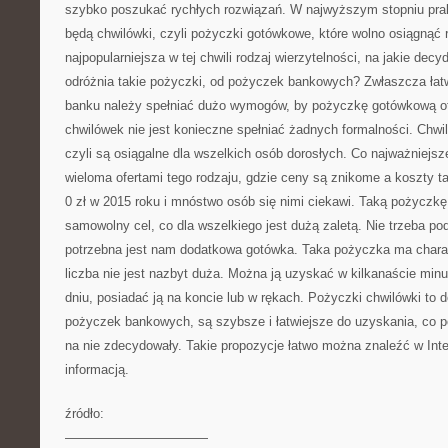
szybko poszukać rychłych rozwiązań. W najwyższym stopniu pra
będą chwilówki, czyli pożyczki gotówkowe, które wolno osiągnąć re
najpopularniejsza w tej chwili rodzaj wierzytelności, na jakie decy
odróżnia takie pożyczki, od pożyczek bankowych? Zwłaszcza łat
banku należy spełniać dużo wymogów, by pożyczkę gotówkową o
chwilówek nie jest konieczne spełniać żadnych formalności. Chwil
czyli są osiągalne dla wszelkich osób dorosłych. Co najważniejs
wieloma ofertami tego rodzaju, gdzie ceny są znikome a koszty t
0 zł w 2015 roku i mnóstwo osób się nimi ciekawi. Taką pożyczk
samowolny cel, co dla wszelkiego jest dużą zaletą. Nie trzeba po
potrzebna jest nam dodatkowa gotówka. Taka pożyczka ma charak
liczba nie jest nazbyt duża. Można ją uzyskać w kilkanaście mi
dniu, posiadać ją na koncie lub w rękach. Pożyczki chwilówki to d
pożyczek bankowych, są szybsze i łatwiejsze do uzyskania, co po
na nie zdecydowały. Takie propozycje łatwo można znaleźć w Inte
informacją.
źródło:
———————————