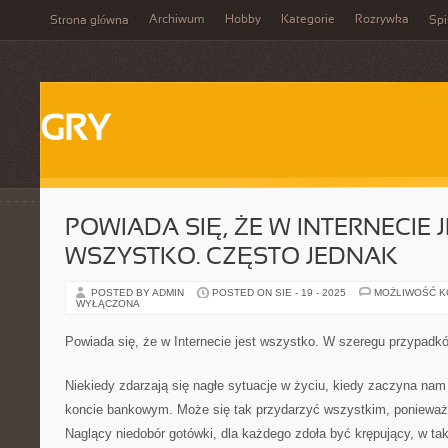
Archiwum
Hobby
Kategorie
Rozrywka
Strona główna
Spi
GRY
POWIADA SIĘ, ŻE W INTERNECIE 
WSZYSTKO. CZĘSTO JEDNAK
POSTED BY ADMIN
POSTED ON SIE - 19 - 2025
MOŻLIWOŚĆ 
WYŁĄCZONA
Powiada się, że w Internecie jest wszystko. W szeregu przypadk
Niekiedy zdarzają się nagłe sytuacje w życiu, kiedy zaczyna na
koncie bankowym. Może się tak przydarzyć wszystkim, ponieważ 
Naglący niedobór gotówki, dla każdego zdoła być krępujący, w tak