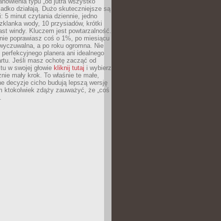
anowienia typu „od jutra wszystko
adko działają. Dużo skuteczniejsze są
: 5 minut czytania dziennie, jedno
klanka wody, 10 przysiadów, krótki
st windy. Kluczem jest powtarzalność.
nie poprawiasz coś o 1%, po miesiącu
 wyczuwalna, a po roku ogromna. Nie
 perfekcyjnego planera ani idealnego
rtu. Jeśli masz ochotę zacząć od
stu w swojej głowie
kliknij tutaj
i wybierz
nie mały krok. To właśnie te małe,
e decyzje cicho budują lepszą wersję
m ktokolwiek zdąży zauważyć, że „coś
.