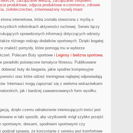
 twórcze
,
zarządzanie wiedzą
,
zarządzanie zespołem
,
ęcia produktowe
,
zdjęcia produktowe e-commerce
,
zdrowie
cia
,
ziołolecznictwo
,
zrównoważony rozwój miast
trona internetowa, która została stworzona z myślą o
szystkich miłośnikach aktywności ruchowej. Serwis łączy
szukujących sprawdzonych informacji dotyczących odzieży
 także różnego rodzaju dodatków sportowych. Dzięki bogatej
oże znaleźć pomysły, które pomogą mu w wyborze
iczeń. Polecam Buty sportowe i
Leginsy i bielizna sportowa
.
e poradniki poświęcone tematyce fitnessu. Publikowane
 dobierać buty do biegania, jakie spodnie kompresyjne
wności oraz które odzież treningowa najlepiej odpowiadają
ów. Internauci mogą zapoznać się z wieloma wskazówkami
atorskich, jak i bardziej zaawansowanych form wysiłku.
igacją, dzięki czemu odnalezienie interesujących treści jest
otowane w taki sposób, aby użytkownik mógł szybko przejść
 sportowym, dresami, spodniami sportowymi czy
podział sprawia, że korzystanie z serwisu jest komfortowe