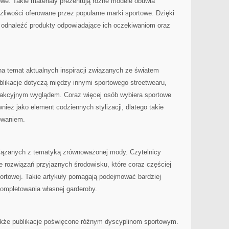
we. Takie materiały prezentują różne modele obuwia
liwości oferowane przez popularne marki sportowe. Dzięki
 odnaleźć produkty odpowiadające ich oczekiwaniom oraz
na temat aktualnych inspiracji związanych ze światem
ublikacje dotyczą między innymi sportowego streetwearu,
rakcyjnym wyglądem. Coraz więcej osób wybiera sportowe
ównież jako element codziennych stylizacji, dlatego takie
sowaniem.
wiązanych z tematyką zrównoważonej mody. Czytelnicy
 rozwiązań przyjaznych środowisku, które coraz częściej
portowej. Takie artykuły pomagają podejmować bardziej
ompletowania własnej garderoby.
że publikacje poświęcone różnym dyscyplinom sportowym.