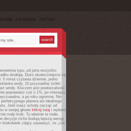
SCRIBE
FACEBOOK
TWITTER
anowienia typu „od jutra wszystko
adko działają. Dużo skuteczniejsze są
: 5 minut czytania dziennie, jedno
klanka wody, 10 przysiadów, krótki
st windy. Kluczem jest powtarzalność.
nie poprawiasz coś o 1%, po miesiącu
 wyczuwalna, a po roku ogromna. Nie
 perfekcyjnego planera ani idealnego
rtu. Jeśli masz ochotę zacząć od
stu w swojej głowie
kliknij tutaj
i wybierz
nie mały krok. To właśnie te małe,
e decyzje cicho budują lepszą wersję
m ktokolwiek zdąży zauważyć, że „coś
.