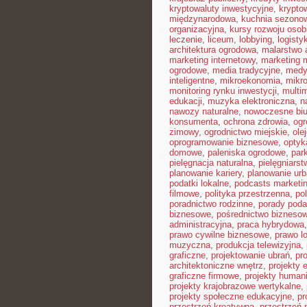
kryptowaluty inwestycyjne
,
krypto
międzynarodowa
,
kuchnia sezono
organizacyjna
,
kursy rozwoju osob
leczenie
,
liceum
,
lobbying
,
logist
architektura ogrodowa
,
malarstwo 
marketing internetowy
,
marketing 
ogrodowe
,
media tradycyjne
,
medy
inteligentne
,
mikroekonomia
,
mikro
monitoring rynku inwestycji
,
multi
edukacji
,
muzyka elektroniczna
,
n
nawozy naturalne
,
nowoczesne biu
konsumenta
,
ochrona zdrowia
,
ogr
zimowy
,
ogrodnictwo miejskie
,
ole
oprogramowanie biznesowe
,
optyk
domowe
,
paleniska ogrodowe
,
par
pielęgnacja naturalna
,
pielęgniarst
planowanie kariery
,
planowanie urb
podatki lokalne
,
podcasts marketi
filmowe
,
polityka przestrzenna
,
po
poradnictwo rodzinne
,
porady pod
biznesowe
,
pośrednictwo bizneso
administracyjna
,
praca hybrydowa
prawo cywilne biznesowe
,
prawo l
muzyczna
,
produkcja telewizyjna
,
graficzne
,
projektowanie ubrań
,
pr
architektoniczne wnętrz
,
projekty 
graficzne firmowe
,
projekty humani
projekty krajobrazowe wertykalne
,
projekty społeczne edukacyjne
,
pr
przestrzeń kreatywna
,
przestrzeń 