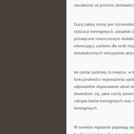
niezależnie od poziomu doświadcz
Dużą zaletą strony jest różnorodn
stylizacji treningowych, poradniki
poświęcone nowoczesnym dodatkom
interesujący zarówno dla osób roz
doświadczonych entuzjastów aktyw
ten portal sportowy to miejsce, w
funkcjonalności wyposażenia sport
odpowiednie dopasowanie ubrań d
dowiedzieć się, jakie cechy powin
zakupie butów treningowych oraz 
treningowych.
W serwisie regularnie pojawiają 