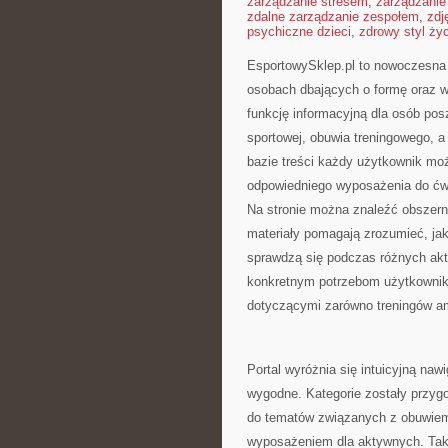
zarządzanie stresem
,
zarządzanie
zdalne zarządzanie zespołem
,
zdj
psychiczne dzieci
,
zdrowy styl ży
EsportowySklep.pl to nowoczesna s
osobach dbających o formę oraz w
funkcję informacyjną dla osób po
sportowej, obuwia treningowego, a
bazie treści każdy użytkownik m
odpowiedniego wyposażenia do ćw
Na stronie można znaleźć obszern
materiały pomagają zrozumieć, jak
sprawdzą się podczas różnych akty
konkretnym potrzebom użytkownik
dotyczącymi zarówno treningów am
Portal wyróżnia się intuicyjną naw
wygodne. Kategorie zostały przyg
do tematów związanych z obuwiem
wyposażeniem dla aktywnych. Taki 