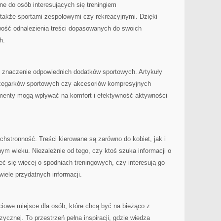
e do osób interesujących się treningiem
także sportami zespołowymi czy rekreacyjnymi. Dzięki
ość odnalezienia treści dopasowanych do swoich
h.
 znaczenie odpowiednich dodatków sportowych. Artykuły
zegarków sportowych czy akcesoriów kompresyjnych
lementy mogą wpływać na komfort i efektywność aktywności
chstronność. Treści kierowane są zarówno do kobiet, jak i
m wieku. Niezależnie od tego, czy ktoś szuka informacji o
eć się więcej o spodniach treningowych, czy interesują go
wiele przydatnych informacji.
iowe miejsce dla osób, które chcą być na bieżąco z
ycznej. To przestrzeń pełna inspiracji, gdzie wiedza