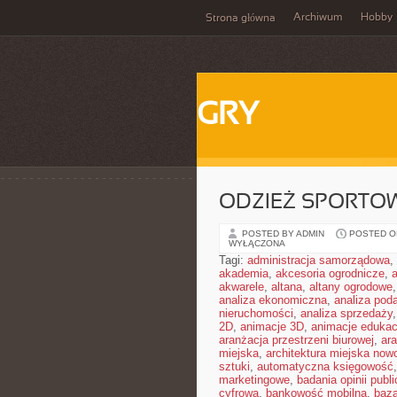
Archiwum
Hobby
Strona główna
GRY
ODZIEŻ SPORTO
POSTED BY ADMIN
POSTED ON
WYŁĄCZONA
Tagi:
administracja samorządowa
,
akademia
,
akcesoria ogrodnicze
,
akwarele
,
altana
,
altany ogrodowe
analiza ekonomiczna
,
analiza pod
nieruchomości
,
analiza sprzedaży
2D
,
animacje 3D
,
animacje edukac
aranżacja przestrzeni biurowej
,
ar
miejska
,
architektura miejska no
sztuki
,
automatyczna księgowość
marketingowe
,
badania opinii publi
cyfrowa
,
bankowość mobilna
,
baza