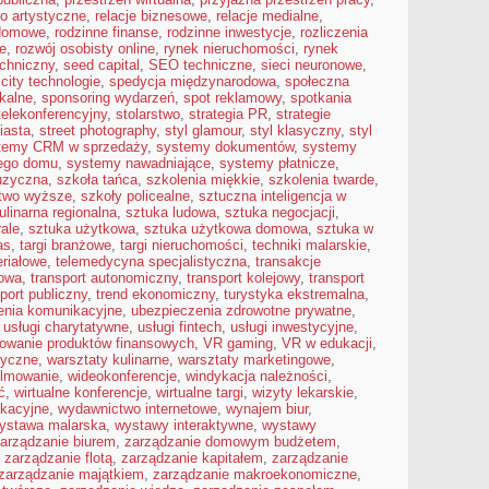
ło artystyczne
,
relacje biznesowe
,
relacje medialne
,
 domowe
,
rodzinne finanse
,
rodzinne inwestycje
,
rozliczenia
e
,
rozwój osobisty online
,
rynek nieruchomości
,
rynek
echniczny
,
seed capital
,
SEO techniczne
,
sieci neuronowe
,
city technologie
,
spedycja międzynarodowa
,
społeczna
kalne
,
sponsoring wydarzeń
,
spot reklamowy
,
spotkania
telekonferencyjny
,
stolarstwo
,
strategia PR
,
strategie
iasta
,
street photography
,
styl glamour
,
styl klasyczny
,
styl
temy CRM w sprzedaży
,
systemy dokumentów
,
systemy
nego domu
,
systemy nawadniające
,
systemy płatnicze
,
uzyczna
,
szkoła tańca
,
szkolenia miękkie
,
szkolenia twarde
,
ctwo wyższe
,
szkoły policealne
,
sztuczna inteligencja w
ulinarna regionalna
,
sztuka ludowa
,
sztuka negocjacji
,
ale
,
sztuka użytkowa
,
sztuka użytkowa domowa
,
sztuka w
as
,
targi branżowe
,
targi nieruchomości
,
techniki malarskie
,
eriałowe
,
telemedycyna specjalistyczna
,
transakcje
rowa
,
transport autonomiczny
,
transport kolejowy
,
transport
port publiczny
,
trend ekonomiczny
,
turystyka ekstremalna
,
enia komunikacyjne
,
ubezpieczenia zdrowotne prywatne
,
,
usługi charytatywne
,
usługi fintech
,
usługi inwestycyjne
,
owanie produktów finansowych
,
VR gaming
,
VR w edukacji
,
tyczne
,
warsztaty kulinarne
,
warsztaty marketingowe
,
ilmowanie
,
wideokonferencje
,
windykacja należności
,
ć
,
wirtualne konferencje
,
wirtualne targi
,
wizyty lekarskie
,
kacyjne
,
wydawnictwo internetowe
,
wynajem biur
,
ystawa malarska
,
wystawy interaktywne
,
wystawy
arządzanie biurem
,
zarządzanie domowym budżetem
,
,
zarządzanie flotą
,
zarządzanie kapitałem
,
zarządzanie
zarządzanie majątkiem
,
zarządzanie makroekonomiczne
,