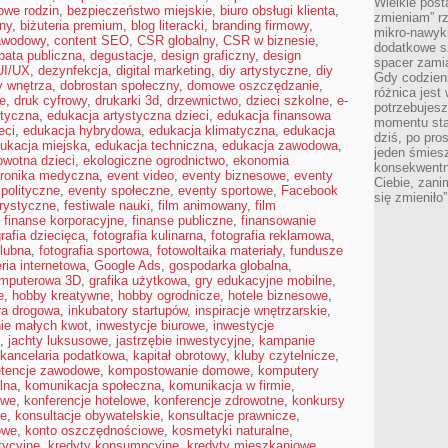
Wielkie post
owe rodzin
,
bezpieczeństwo miejskie
,
biuro obsługi klienta
,
zmieniam” rz
ny
,
biżuteria premium
,
blog literacki
,
branding firmowy
,
mikro-nawyki
awodowy
,
content SEO
,
CSR globalny
,
CSR w biznesie
,
dodatkowe sz
bata publiczna
,
degustacje
,
design graficzny
,
design
spacer zamia
UI/UX
,
dezynfekcja
,
digital marketing
,
diy artystyczne
,
diy
Gdy codzien
y wnętrza
,
dobrostan społeczny
,
domowe oszczędzanie
,
różnica jest
e
,
druk cyfrowy
,
drukarki 3d
,
drzewnictwo
,
dzieci szkolne
,
e-
potrzebujesz
styczna
,
edukacja artystyczna dzieci
,
edukacja finansowa
momentu sta
eci
,
edukacja hybrydowa
,
edukacja klimatyczna
,
edukacja
dziś, po pro
ukacja miejska
,
edukacja techniczna
,
edukacja zawodowa
,
jeden śmiesz
owotna dzieci
,
ekologiczne ogrodnictwo
,
ekonomia
konsekwentn
tronika medyczna
,
event video
,
eventy biznesowe
,
eventy
Ciebie, zani
polityczne
,
eventy społeczne
,
eventy sportowe
,
Facebook
się zmieniło”
orystyczne
,
festiwale nauki
,
film animowany
,
film
,
finanse korporacyjne
,
finanse publiczne
,
finansowanie
grafia dziecięca
,
fotografia kulinarna
,
fotografia reklamowa
,
ślubna
,
fotografia sportowa
,
fotowoltaika materiały
,
fundusze
eria internetowa
,
Google Ads
,
gospodarka globalna
,
omputerowa 3D
,
grafika użytkowa
,
gry edukacyjne mobilne
,
e
,
hobby kreatywne
,
hobby ogrodnicze
,
hotele biznesowe
,
ura drogowa
,
inkubatory startupów
,
inspiracje wnętrzarskie
,
ie małych kwot
,
inwestycje biurowe
,
inwestycje
,
jachty luksusowe
,
jastrzębie inwestycyjne
,
kampanie
kancelaria podatkowa
,
kapitał obrotowy
,
kluby czytelnicze
,
tencje zawodowe
,
kompostowanie domowe
,
komputery
lna
,
komunikacja społeczna
,
komunikacja w firmie
,
owe
,
konferencje hotelowe
,
konferencje zdrowotne
,
konkursy
ne
,
konsultacje obywatelskie
,
konsultacje prawnicze
,
owe
,
konto oszczędnościowe
,
kosmetyki naturalne
,
tycyjne
,
kredyty konsumpcyjne
,
kredyty mieszkaniowe
,