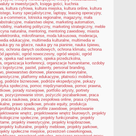
waluty w inwestycjach
,
księga gości
,
kuchnia
wa
,
kultura cyfrowa
,
kultura miejska
,
kultura online
,
kultura
istego
,
kursy specjalistyczne
,
laptopy
,
leasing operacyjny
,
yka e-commerce
,
lotniska regionalne
,
magazyny
,
mała
abstrakcyjne
,
malarstwo olejne
,
marketing automation
,
mobilny
,
marketing polityczny
,
marketing strategiczny
,
meble
cyna naturalna
,
mentoring
,
mentoring zawodowy
,
miasta
elektronika
,
mikrofinanse
,
moda luksusowa
,
moderacja
,
media edukacyjne
,
multimedia kulturalne
,
multimedia w
auka gry na gitarze
,
nauka gry na pianinie
,
nauka śpiewu
,
ro
,
ochrona danych osobowych
,
ochrona klimatu
,
ochrona
ód japoński
,
ogród nowoczesny
,
ogród wiejski
,
ogród
je
,
opieka nad seniorami
,
opieka przedszkolna
,
a
,
organizacja konferencji
,
organizacje humanitarne
,
ozdoby
ki logistyczne
,
pastel
,
patenty
,
personal branding
,
wo
,
piwowarstwo domowe
,
planowanie emerytalne
,
anistyczne
,
platformy edukacyjne
,
płatności mobilne
,
ng
,
podróże biznesowe
,
podróże ekspedycyjne
,
pokazy
lityka społeczna
,
pomoc międzynarodowa
,
pomoc prawna
,
atkowe
,
porady rozwojowe
,
portfolio artysty
,
portrety
we
,
pozycjonowanie stron
,
pożyczki pozabankowe
,
praca
,
praca naukowa
,
praca zespołowa online
,
prasa cyfrowa
,
okalne
,
prawo spadkowe
,
private equity
,
produkcja
profilaktyka zdrowia
,
profile zawodowe
,
projektowanie
ojektowanie wnętrz
,
projektowanie wnętrz biurowych
,
projekty
ekologiczne społeczne
,
projekty funkcjonalne
,
projekty
tarne
,
projekty inwestycyjne
,
projekty krajobrazowe
,
projekty kulturalne
,
projekty meblowe
,
projekty parkowe
,
ojekty społeczne miejskie
,
przestrzeń coworkingowa
,
publiczna
,
przestrzeń wirtualna
,
przyjazna przestrzeń pracy
,