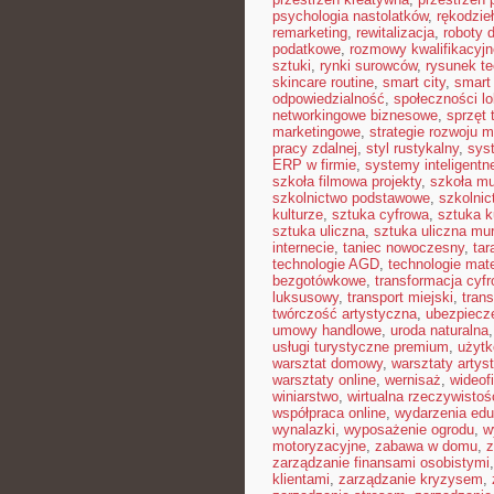
psychologia nastolatków
,
rękodzie
remarketing
,
rewitalizacja
,
roboty
podatkowe
,
rozmowy kwalifikacyjn
sztuki
,
rynki surowców
,
rysunek t
skincare routine
,
smart city
,
smart 
odpowiedzialność
,
społeczności lo
networkingowe biznesowe
,
sprzęt 
marketingowe
,
strategie rozwoju m
pracy zdalnej
,
styl rustykalny
,
sys
ERP w firmie
,
systemy inteligent
szkoła filmowa projekty
,
szkoła m
szkolnictwo podstawowe
,
szkolni
kulturze
,
sztuka cyfrowa
,
sztuka k
sztuka uliczna
,
sztuka uliczna mur
internecie
,
taniec nowoczesny
,
tar
technologie AGD
,
technologie mat
bezgotówkowe
,
transformacja cyf
luksusowy
,
transport miejski
,
trans
twórczość artystyczna
,
ubezpiecz
umowy handlowe
,
uroda naturalna
usługi turystyczne premium
,
użytk
warsztat domowy
,
warsztaty artys
warsztaty online
,
wernisaż
,
wideof
winiarstwo
,
wirtualna rzeczywistoś
współpraca online
,
wydarzenia edu
wynalazki
,
wyposażenie ogrodu
,
w
motoryzacyjne
,
zabawa w domu
,
z
zarządzanie finansami osobistymi
klientami
,
zarządzanie kryzysem
,