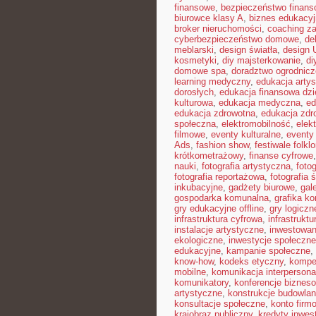
finansowe
,
bezpieczeństwo finans
biurowce klasy A
,
biznes edukacyj
broker nieruchomości
,
coaching z
cyberbezpieczeństwo domowe
,
de
meblarski
,
design światła
,
design 
kosmetyki
,
diy majsterkowanie
,
di
domowe spa
,
doradztwo ogrodnicz
learning medyczny
,
edukacja arty
dorosłych
,
edukacja finansowa dzi
kulturowa
,
edukacja medyczna
,
ed
edukacja zdrowotna
,
edukacja zdr
społeczna
,
elektromobilność
,
elek
filmowe
,
eventy kulturalne
,
eventy 
Ads
,
fashion show
,
festiwale folkl
krótkometrażowy
,
finanse cyfrowe
nauki
,
fotografia artystyczna
,
foto
fotografia reportażowa
,
fotografia 
inkubacyjne
,
gadżety biurowe
,
gal
gospodarka komunalna
,
grafika k
gry edukacyjne offline
,
gry logiczn
infrastruktura cyfrowa
,
infrastrukt
instalacje artystyczne
,
inwestowan
ekologiczne
,
inwestycje społeczne
edukacyjne
,
kampanie społeczne
,
know-how
,
kodeks etyczny
,
kompe
mobilne
,
komunikacja interpersona
komunikatory
,
konferencje biznes
artystyczne
,
konstrukcje budowla
konsultacje społeczne
,
konto firm
krajobraz publiczny
,
kredyty inwes