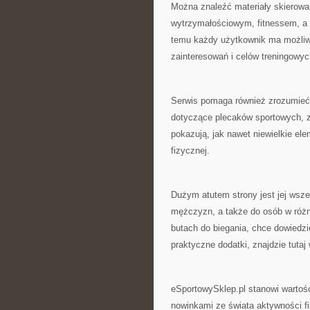
Można znaleźć materiały skierowan
wytrzymałościowym, fitnessem, a 
temu każdy użytkownik ma możliw
zainteresowań i celów treningowyc
Serwis pomaga również zrozumieć
dotyczące plecaków sportowych, 
pokazują, jak nawet niewielkie e
fizycznej.
Dużym atutem strony jest jej wsze
mężczyzn, a także do osób w różny
butach do biegania, chce dowiedzi
praktyczne dodatki, znajdzie tutaj 
eSportowySklep.pl stanowi wartośc
nowinkami ze świata aktywności fiz