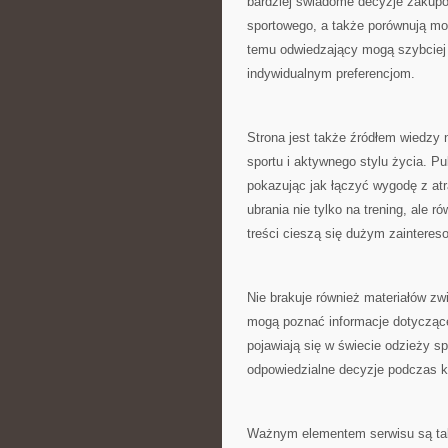
bardziej świadome decyzje zakupo
sportowego, a także porównują moż
temu odwiedzający mogą szybciej
indywidualnym preferencjom.
Strona jest także źródłem wiedzy 
sportu i aktywnego stylu życia. P
pokazując jak łączyć wygodę z at
ubrania nie tylko na trening, ale r
treści cieszą się dużym zaintere
Nie brakuje również materiałów z
mogą poznać informacje dotyczące
pojawiają się w świecie odzieży s
odpowiedzialne decyzje podczas k
Ważnym elementem serwisu są tak