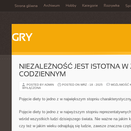
Archiwum
Hobby
Kategorie
Rozrywka
Strona główna
Spi
GRY
NIEZALEŻNOŚĆ JEST ISTOTNA W 
CODZIENNYM
POSTED BY ADMIN
POSTED ON WRZ - 18 - 2025
MOŻLIWOŚĆ 
WYŁĄCZONA
Pojęcie diety to jedno z w największym stopniu charakterystyczn
Pojęcie diety to jedno z w najwyższym stopniu reprezentatywnych 
wśród wszystkich ludzi dzisiejszego świata. Nie ważne na jakim k
czy też w jakim wieku odnajdują się ludzie, zawsze znaczna częś