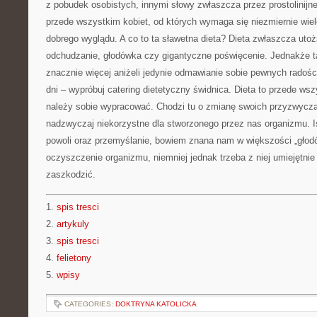
z pobudek osobistych, innymi słowy zwłaszcza przez prostolinijne
przede wszystkim kobiet, od których wymaga się niezmiernie wie
dobrego wyglądu. A co to ta sławetna dieta? Dieta zwłaszcza utoż
odchudzanie, głodówka czy gigantyczne poświęcenie. Jednakże t
znacznie więcej aniżeli jedynie odmawianie sobie pewnych radości
dni – wypróbuj catering dietetyczny świdnica. Dieta to przede wsz
należy sobie wypracować. Chodzi tu o zmianę swoich przyzwyczaj
nadzwyczaj niekorzystne dla stworzonego przez nas organizmu. Ist
powoli oraz przemyślanie, bowiem znana nam w większości „głod
oczyszczenie organizmu, niemniej jednak trzeba z niej umiejętnie
zaszkodzić.
1.
spis tresci
2.
artykuly
3.
spis tresci
4.
felietony
5.
wpisy
CATEGORIES:
DOKTRYNA KATOLICKA