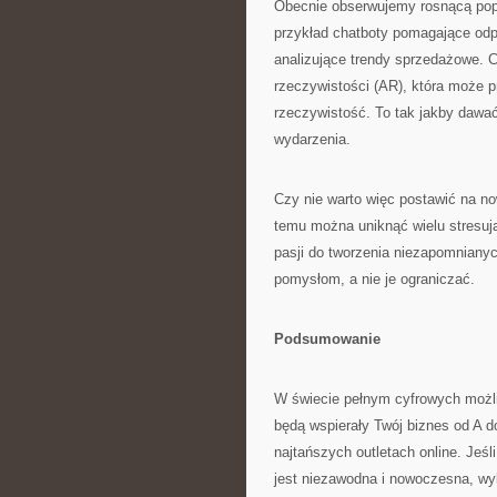
Obecnie obserwujemy rosnącą popu
przykład chatboty pomagające od
analizujące trendy sprzedażowe. C
rzeczywistości (AR), która może
rzeczywistość. To tak jakby dawać
wydarzenia.
Czy nie warto więc postawić na n
temu można uniknąć wielu stresują
pasji do tworzenia niezapomniany
pomysłom, a nie je ograniczać.
Podsumowanie
W świecie pełnym cyfrowych możli
będą wspierały Twój biznes od A d
najtańszych outletach online. Je
jest niezawodna i nowoczesna, w