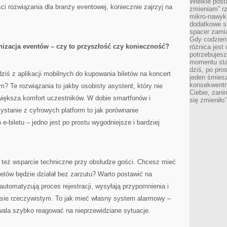
Wielkie post
ości rozwiązania dla branży eventowej, koniecznie zajrzyj na
zmieniam” rz
mikro-nawyki
dodatkowe sz
spacer zamia
Gdy codzien
izacja eventów – czy to przyszłość czy konieczność?
różnica jest
potrzebujesz
momentu sta
dziś, po pro
dziś z aplikacji mobilnych do kupowania biletów na koncert
jeden śmiesz
konsekwentn
? Te rozwiązania to jakby osobisty asystent, który nie
Ciebie, zani
 zwiększa komfort uczestników. W dobie smartfonów i
się zmieniło”
stanie z cyfrowych platform to jak porównanie
e-biletu – jedno jest po prostu wygodniejsze i bardziej
 też wsparcie techniczne przy obsłudze gości. Chcesz mieć
etów będzie działał bez zarzutu? Warto postawić na
automatyzują proces rejestracji, wysyłają przypomnienia i
sie rzeczywistym. To jak mieć własny system alarmowy –
wala szybko reagować na nieprzewidziane sytuacje.