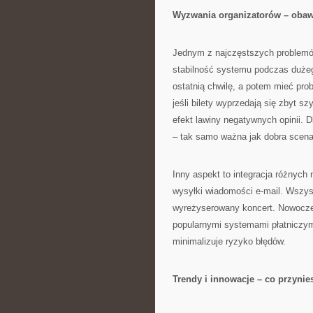
Wyzwania organizatorów – obawy
Jednym z najczęstszych problemó
stabilność systemu podczas dużeg
ostatnią chwilę, a potem mieć pro
jeśli bilety wyprzedają się zbyt 
efekt lawiny negatywnych opinii. 
– tak samo ważna jak dobra scena
Inny aspekt to integracja różnych 
wysyłki wiadomości e-mail. Wszys
wyreżyserowany koncert. Nowoczes
popularnymi systemami płatniczym
minimalizuje ryzyko błędów.
Trendy i innowacje – co przynie