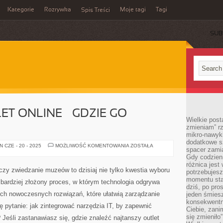
Kategorie
Rozrywka
Moje tagi
Tagi
Spis Treści
SUB
ET ONLINE – GDZIE GO
Wielkie post
zmieniam” rz
mikro-nawyki
dodatkowe sz
NAJTAŃSZY
 CZE - 20 - 2025
MOŻLIWOŚĆ KOMENTOWANIA
ZOSTAŁA
spacer zamia
OUTLET
ONLINE
Gdy codzien
–
różnica jest
GDZIE
zy zwiedzanie muzeów to dzisiaj nie tylko kwestia wyboru
potrzebujesz
GO
ZNALEŹĆ?
momentu sta
z bardziej złożony proces, w którym technologia odgrywa
dziś, po pro
ych nowoczesnych rozwiązań, które ułatwią zarządzanie
jeden śmiesz
konsekwentn
ę pytanie: jak zintegrować narzędzia IT, by zapewnić
Ciebie, zani
się zmieniło”
 Jeśli zastanawiasz się, gdzie znaleźć najtanszy outlet