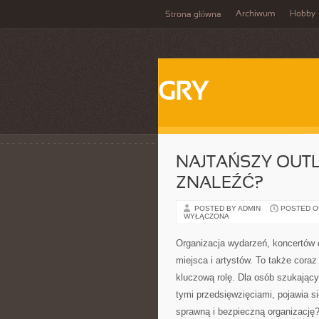
Archiwum
Hobby
Strona główna
GRY
NAJTAŃSZY OUTL
ZNALEŹĆ?
POSTED BY ADMIN
POSTED ON
WYŁĄCZONA
Organizacja wydarzeń, koncertów c
miejsca i artystów. To także cora
kluczową rolę. Dla osób szukając
tymi przedsięwzięciami, pojawia si
sprawną i bezpieczną organizację?