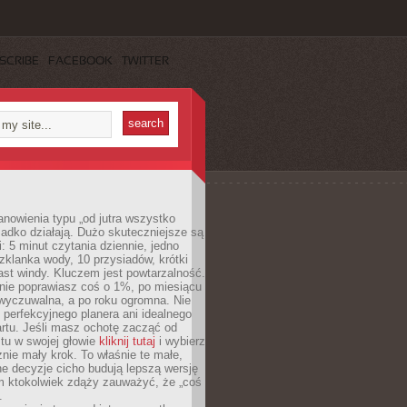
SCRIBE
FACEBOOK
TWITTER
anowienia typu „od jutra wszystko
adko działają. Dużo skuteczniejsze są
: 5 minut czytania dziennie, jedno
klanka wody, 10 przysiadów, krótki
st windy. Kluczem jest powtarzalność.
nie poprawiasz coś o 1%, po miesiącu
 wyczuwalna, a po roku ogromna. Nie
 perfekcyjnego planera ani idealnego
rtu. Jeśli masz ochotę zacząć od
stu w swojej głowie
kliknij tutaj
i wybierz
nie mały krok. To właśnie te małe,
e decyzje cicho budują lepszą wersję
m ktokolwiek zdąży zauważyć, że „coś
.