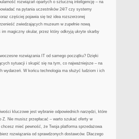
larność rozwiązań opartych o sztuczną inteligencję – na
powiadać na pytania uczestników 24/7 czy systemy
oraz częściej pojawia się też idea rozszerzonej
 przenieść zwiedzających muzeum w zupełnie nową
 im magiczny okular, przez który odkryją ukryte skarby
owoczesne rozwiązania IT od samego początku? Dzięki
cych sytuacji i skupić się na tym, co najważniejsze – na
ch wydarzeń. W końcu technologia ma służyć ludziom i ich
wości kluczowe jest wybranie odpowiednich narzędzi, które
o Z. Nie musisz przepłacać – warto szukać oferty w
śli chcesz mieć pewność, że Twoja platforma sprzedażowa
ybierz rozwiązania od sprawdzonych dostawców. Dlaczego