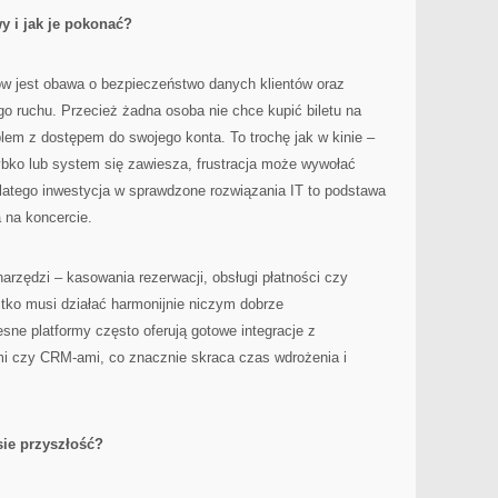
 i jak je pokonać?
w jest obawa o bezpieczeństwo danych klientów oraz
o ruchu. Przecież żadna osoba nie chce kupić biletu na
blem z dostępem do swojego konta. To trochę jak w kinie –
szybko lub system się zawiesza, frustracja może wywołać
Dlatego inwestycja w sprawdzone rozwiązania IT to podstawa
 na koncercie.
narzędzi – kasowania rezerwacji, obsługi płatności czy
tko musi działać harmonijnie niczym dobrze
ne platformy często oferują gotowe integracje z
i czy CRM-ami, co znacznie skraca czas wdrożenia i
sie przyszłość?