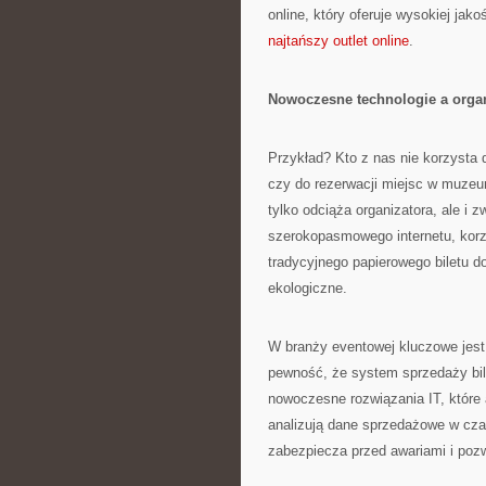
online, który oferuje wysokiej jak
najtańszy outlet online
.
Nowoczesne technologie a organ
Przykład? Kto z nas nie korzysta 
czy do rezerwacji miejsc w muzeum
tylko odciąża organizatora, ale i
szerokopasmowego internetu, korzy
tradycyjnego papierowego biletu do 
ekologiczne.
W branży eventowej kluczowe jest
pewność, że system sprzedaży bil
nowoczesne rozwiązania IT, które 
analizują dane sprzedażowe w cza
zabezpiecza przed awariami i poz