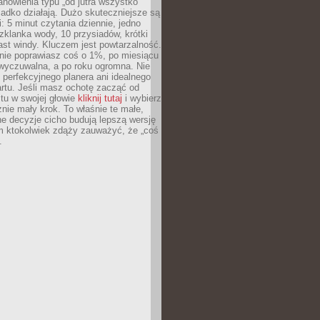
anowienia typu „od jutra wszystko
adko działają. Dużo skuteczniejsze są
: 5 minut czytania dziennie, jedno
klanka wody, 10 przysiadów, krótki
st windy. Kluczem jest powtarzalność.
nie poprawiasz coś o 1%, po miesiącu
 wyczuwalna, a po roku ogromna. Nie
 perfekcyjnego planera ani idealnego
rtu. Jeśli masz ochotę zacząć od
stu w swojej głowie
kliknij tutaj
i wybierz
nie mały krok. To właśnie te małe,
e decyzje cicho budują lepszą wersję
m ktokolwiek zdąży zauważyć, że „coś
.