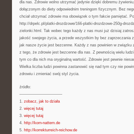
dla nas. Zdrowie wolno utrzymać jedynie dzięki dobremu żywieniu, 
dołączonym do diety odpowiednim treningom fizycznym. Bez neg
chciał utrzymać zdrowie ma obowiązek o tym fakcie pamiętać. 
http://drpelc.pl/platki-drozdzowe/166-platki-drozdzowe-250g-droz
zielonki.html. Tak wobec tego każdy z nas musi już dzisiaj zatro
jakość swojego życia, a przede wszystkim by bez zaprzeczania 
jak nasze życie jest bezcenne. Każdy z nas powinien w związku
z tego, że zdrowie jest bezcenne dla nas. Z pewnością wielu ludz
tym co dla nich ma oryginalną wartość. Zdrowie jest pewnie niesa
Wielka liczba ludzi powinna zastanowić się nad tym czy nie powi
zdrowiu i zmieniać swój styl życia.
źródło:
———————————
1.
zobacz, jak to działa
2.
więcej tutaj
3.
więcej tutaj
4.
http://korn-nattern.de
5.
http://korrekturreich-reichow.de