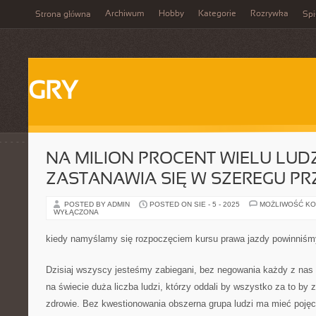
Archiwum
Hobby
Kategorie
Rozrywka
Strona główna
Spi
GRY
NA MILION PROCENT WIELU LUDZ
ZASTANAWIA SIĘ W SZEREGU P
POSTED BY ADMIN
POSTED ON SIE - 5 - 2025
MOŻLIWOŚĆ K
WYŁĄCZONA
kiedy namyślamy się rozpoczęciem kursu prawa jazdy powinniśm
Dzisiaj wszyscy jesteśmy zabiegani, bez negowania każdy z nas 
na świecie duża liczba ludzi, którzy oddali by wszystko za to b
zdrowie. Bez kwestionowania obszerna grupa ludzi ma mieć pojęc