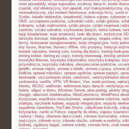
stres przewlekły
,
stroje regionalne
,
struktury danych
,
studio domo
coastal
,
styl eklektyczny
,
styl japandi
,
styl maksymalistyczny
,
st
minimalistyczny
,
styl modern farmhouse
,
sukcesja firmy
,
sushi w
Svelte
,
światło niebieskie
,
światłowód
,
świece sojowe
,
sylwester 
OKR
,
szczepienia podróżne
,
szkodniki roślin
,
szlaki górskie
,
szla
kulinarne
,
szlaki nadmorskie
,
szlaki piesze
,
szlaki rowerowe rodz
zamków
,
sztuka sakralna
,
szyfrowanie danych
,
tańce ludowe
,
tan
targi śniadaniowe
,
teatr amatorski
,
teatr dla dzieci
,
techniczne S
tekstylia domowe
,
teleopieka
,
tempeh przepisy
,
terapia online
,
ter
termy
,
testowanie oprogramowania
,
testy integracyjne
,
testy jedn
tiny house
,
tkactwo
,
tłumacz offline
,
tofu przepisy
,
tradycje rodzi
trawnik naturalny
,
trening core
,
trening dla dzieci
,
trening funkcjon
trening kobiet
,
trening po ciąży
,
trening równowagi
,
trening senior
turystyka filmowa
,
turystyka industrialna
,
turystyka kolejowa
,
tury
przyrodnicza
,
turystyka sakralna
,
ubezpieczenie podróżne
,
uczen
perełki
,
umowa najmu
,
umowa o dzieło
,
umowa o pracę
,
umowa zl
kiełków
,
uprawa mikroliści
,
uprawa ogórków
,
uprawa papryki
,
upra
truskawek
,
uszczelnianie okien
,
uważność
,
uwierzytelnianie dwu
uzdrowiska
,
vanlife
,
VPN
,
VR fitness
,
Vue
,
wada postawy
,
wakacj
klienta
,
WCAG
,
webhooki
,
wektorowe bazy danych
,
wentylacja m
hotelu
,
wilgoć w domu
,
Windows Server
,
wine pairing
,
winiety dro
Google
,
własność intelektualna
,
WooCommerce
,
WordPress deve
kryzysowe
,
wspólnota mieszkaniowa
,
wspomnienia rodzinne
,
wybi
startupu
,
wycinanki ludowe
,
wyjazdy integracyjne
,
wyjazdy week
wypalenie zawodowe
,
YouTube Shorts
,
zabytkowe kościoły
,
zaku
krzyżackie
,
zamki w Polsce
,
zapachy do domu
,
zapasy żywności
zasłony i firany
,
zbieranie deszczówki
,
zdrowie hormonalne
,
zdrow
mężczyzn
,
zdrowie oczu
,
zdrowie słuchu
,
zdrowie w podróży
,
zdr
budowy
,
zgubiony bagaż
,
zielone szkoły
,
zimowe ferie
,
znak towa