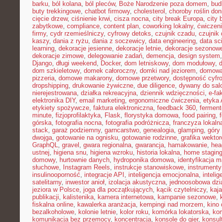
barku
,
ból kolana
,
ból pleców
,
Boże Narodzenie poza domem
,
bud
buty trekkingowe
,
chatbot firmowy
,
cholesterol
,
choroby roślin do
cięcie drzew
,
ciśnienie krwi
,
cisza nocna
,
city break Europa
,
city 
zabytkowe
,
compliance
,
content plan
,
coworking lokalny
,
ćwiczeni
firmy
,
cydr rzemieślniczy
,
cyfrowy detoks
,
czujnik czadu
,
czujnik
kaszy
,
dania z ryżu
,
dania z soczewicy
,
data engineering
,
data sc
learning
,
dekoracje jesienne
,
dekoracje letnie
,
dekoracje sezonow
dekoracje zimowe
,
delegowanie zadań
,
demencja
,
design system
Django
,
długi weekend
,
Docker
,
dom letniskowy
,
dom modułowy
,
dom szkieletowy
,
domek całoroczny
,
domki nad jeziorem
,
domowa 
pizzeria
,
domowe makarony
,
domowe przetwory
,
dostępność cyfr
dropshipping
,
drukowanie żywiczne
,
due diligence
,
dywany do sal
nierejestrowana
,
działka rekreacyjna
,
dziennik wdzięczności
,
e-fa
elektronika DIY
,
email marketing
,
ergonomiczne ćwiczenia
,
etyka 
etykiety spożywcze
,
faktura elektroniczna
,
feedback 360
,
fermen
minute
,
fizjoprofilaktyka
,
Flask
,
florystyka domowa
,
food pairing
,
górska
,
fotografia nocna
,
fotografia podróżnicza
,
franczyza lokaln
stack
,
garaż podziemny
,
garncarstwo
,
genealogia
,
glamping
,
góry
dwojga
,
gotowanie na ognisku
,
gotowanie rodzinne
,
grafika wekto
GraphQL
,
gravel
,
gwara regionalna
,
gwarancja
,
hamakowanie
,
hea
ustnej
,
higiena snu
,
higiena wzroku
,
historia lokalna
,
home stagin
domowy
,
hurtownie danych
,
hydroponika domowa
,
identyfikacja m
słuchowe
,
Instagram Reels
,
instrukcje stanowiskowe
,
instrumenty
insulinooporność
,
integracje API
,
inteligencja emocjonalna
,
inteli
satelitarny
,
inwestor anioł
,
izolacja akustyczna
,
jednoosobowa dzi
jeziora w Polsce
,
joga dla początkujących
,
kącik czytelniczy
,
kaj
publikacji
,
kalistenika
,
kamera internetowa
,
kampanie sezonowe
,
fiskalna online
,
kawalerka aranżacja
,
kempingi nad morzem
,
kino
bezalkoholowe
,
kolonie letnie
,
kolor roku
,
komórka lokatorska
,
ko
komunikacja bez przemocy
,
koncentracja
,
konsole do gier
,
konsul