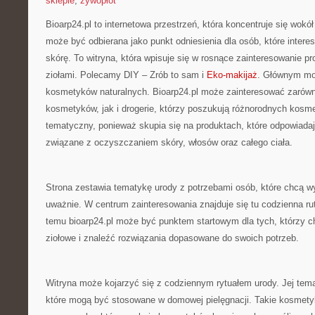
sklepie
,
żywopłot
Bioarp24.pl to internetowa przestrzeń, która koncentruje się wo
może być odbierana jako punkt odniesienia dla osób, które interes
skórę. To witryna, która wpisuje się w rosnące zainteresowanie p
ziołami. Polecamy DIY – Zrób to sam i
Eko-makijaż
. Głównym mo
kosmetyków naturalnych. Bioarp24.pl może zainteresować zarówn
kosmetyków, jak i drogerie, którzy poszukują różnorodnych kosme
tematyczny, ponieważ skupia się na produktach, które odpowiada
związane z oczyszczaniem skóry, włosów oraz całego ciała.
Strona zestawia tematykę urody z potrzebami osób, które chcą wy
uważnie. W centrum zainteresowania znajduje się tu codzienna r
temu bioarp24.pl może być punktem startowym dla tych, którzy c
ziołowe i znaleźć rozwiązania dopasowane do swoich potrzeb.
Witryna może kojarzyć się z codziennym rytuałem urody. Jej tem
które mogą być stosowane w domowej pielęgnacji. Takie kosmety