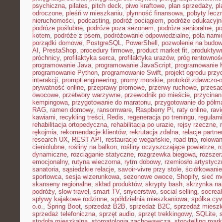
psychiczna
,
pilates
,
pitch deck
,
piwo kraftowe
,
plan sprzedaży
,
p
odroczone
,
pleśń w mieszkaniu
,
płynność finansowa
,
pobyty lecz
nieruchomości
,
podcasting
,
podróż pociągiem
,
podróże edukacyjn
podróże poślubne
,
podróże poza sezonem
,
podróże senioralne
,
po
kotem
,
podróże z psem
,
podróżowanie odpowiedzialne
,
pola nami
porządki domowe
,
PostgreSQL
,
PowerShell
,
pozwolenie na budo
AI
,
PrestaShop
,
procedury firmowe
,
product market fit
,
produktyw
próchnicy
,
profilaktyka serca
,
profilaktyka urazów
,
próg rentownoś
programowanie Java
,
programowanie JavaScript
,
programowanie K
programowanie Python
,
programowanie Swift
,
projekt ogrodu pr
interakcji
,
prompt engineering
,
promy morskie
,
protokół zdawczo-o
prywatność online
,
przeprawy promowe
,
przerwy ruchowe
,
przesad
owocowe
,
przetwory warzywne
,
przewodnik po mieście
,
przycinan
kempingowa
,
przygotowanie do maratonu
,
przygotowanie do półm
RAG
,
ramen domowy
,
ransomware
,
Raspberry Pi
,
raty online
,
rav
kawiarni
,
recykling treści
,
Redis
,
regeneracja po treningu
,
regulami
rehabilitacja ortopedyczna
,
rehabilitacja po urazie
,
rejsy rzeczne
,
rękojmia
,
rekomendacje klientów
,
rekrutacja zdalna
,
relacje partne
research UX
,
REST API
,
restauracje wegańskie
,
road trip
,
rolowan
cieniolubne
,
rośliny na balkon
,
rośliny oczyszczające powietrze
,
r
dynamiczne
,
rozciąganie statyczne
,
rozgrzewka biegowa
,
rozszer
emocjonalny
,
rutyna wieczorna
,
rytm dobowy
,
rzemiosło artystycz
sanatoria
,
sąsiedzkie relacje
,
savoir-vivre przy stole
,
ściółkowanie
sportowca
,
sesja wizerunkowa
,
sezonowe owoce
,
Shopify
,
sieć m
skanseny regionalne
,
skład produktów
,
skrypty bash
,
skrzynka na
podróży
,
slow travel
,
smart TV
,
snycerstwo
,
social selling
,
socrea
spływy kajakowe rodzinne
,
spółdzielnia mieszkaniowa
,
spółka cyw
o.o.
,
Spring Boot
,
sprzedaż B2B
,
sprzedaż B2C
,
sprzedaż miesz
sprzedaż telefoniczna
,
sprzęt audio
,
sprzęt trekkingowy
,
SQLite
,
stodoła mieszkalna
,
stomatologia zachowawcza
,
storytelling mark