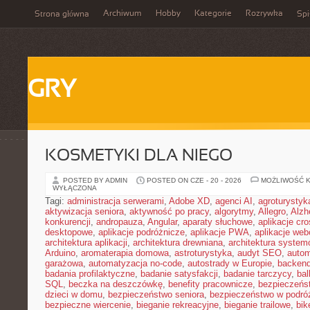
Archiwum
Hobby
Kategorie
Rozrywka
Strona główna
Spi
GRY
KOSMETYKI DLA NIEGO
POSTED BY ADMIN
POSTED ON CZE - 20 - 2026
MOŻLIWOŚĆ 
WYŁĄCZONA
Tagi:
administracja serwerami
,
Adobe XD
,
agenci AI
,
agroturysty
aktywizacja seniora
,
aktywność po pracy
,
algorytmy
,
Allegro
,
Alzh
konkurencji
,
andropauza
,
Angular
,
aparaty słuchowe
,
aplikacje cro
desktopowe
,
aplikacje podróżnicze
,
aplikacje PWA
,
aplikacje we
architektura aplikacji
,
architektura drewniana
,
architektura system
Arduino
,
aromaterapia domowa
,
astroturystyka
,
audyt SEO
,
autom
garażowa
,
automatyzacja no-code
,
autostrady w Europie
,
backen
badania profilaktyczne
,
badanie satysfakcji
,
badanie tarczycy
,
bal
SQL
,
beczka na deszczówkę
,
benefity pracownicze
,
bezpieczeńs
dzieci w domu
,
bezpieczeństwo seniora
,
bezpieczeństwo w podró
bezpieczne wiercenie
,
bieganie rekreacyjne
,
bieganie trailowe
,
bik