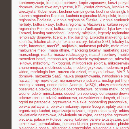
konteneryzacja
,
kontuzje sportowe
,
kopie zapasowe
,
koszt pozysk
domowa
,
kowalstwo artystyczne
,
KPI
,
kredyt obrotowy
,
kronika r
wieczysta
,
Kubernetes
,
kuchnia campingowa
,
kuchnia dla singli
,
kuchnia regionalna Kaszub
,
kuchnia regionalna Małopolski
,
kuchni
regionalna Podlasia
,
kuchnia regionalna Śląska
,
kuchnia studenc
herbaty
,
kultura kawy
,
kultura regionalna Mazowsza
,
kultura regio
regionalna Pomorza
,
kultura regionalna Wielkopolski
,
łąka kwietna
Laravel
,
leasing samochodu
,
legendy miejskie
,
legendy regionalne
lemoniady domowe
,
licencje
,
link building
,
LinkedIn marketing
,
Li
klientów
,
lokalne atrakcje
,
lokalne bazary
,
lokalne SEO
,
lokalny b
code
,
lutowanie
,
macOS
,
majówka
,
malarstwo polskie
,
małe mies
malowanie mebli
,
mapa offline
,
marketing lokalny
,
marketing szep
marszobiegi
,
marża
,
masaż relaksacyjny
,
masaż sportowy
,
meble 
menedżer haseł
,
menopauza
,
mieszkanie wynajmowane
,
mieszka
jelitowy
,
mikrofony
,
mikroogród
,
mikroprzedsiębiorca
,
mikroserwis
znane miejsca
,
mobilność ciała
,
modele językowe
,
modernizm pol
wideo
,
morfologia krwi
,
muzea dla dzieci
,
muzyka ludowa
,
MVP
,
domowe
,
narzędzia SaaS
,
nauka programowania
,
nawodnienie or
nazwa firmy
,
newsletter
,
niemarnowanie jedzenia
,
noclegi pet frien
noclegi z sauną
,
nocne niebo
,
Node.js
,
NoSQL
,
obozy młodzieżo
obserwacja ptaków
,
obsługa posprzedażowa
,
ochrona marki
,
ochr
wodne
,
odbiór mieszkania
,
oddech przeponowy
,
odnawianie drewn
odprawa online
,
odzież outdoorowa
,
odzyskiwanie danych
,
offboar
ogród na parapecie
,
ogrzewanie miejskie
,
onboarding pracownika
,
opieka paliatywna
,
opiekun rodzinny
,
opinie Google
,
opłaty admini
organizacja kuchni
,
organizacja spiżarni
,
organizacja szafy
,
orkies
oświetlenie nastrojowe
,
oświetlenie studyjne
,
oszczędne ogrzewan
plecaka
,
pałace w Polsce
,
palety kolorów
,
panele akustyczne
,
par
lotniskowe
,
permakultura
,
persona klienta
,
pewność siebie
,
phishi
pielęgnacja bonsai
,
pielęgnacja storczyków
,
pielęgnacja sukulent