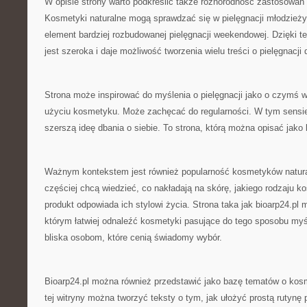
W opisie strony warto podkreślić także różnorodność zastosowa
Kosmetyki naturalne mogą sprawdzać się w pielęgnacji młodzież
element bardziej rozbudowanej pielęgnacji weekendowej. Dzięki t
jest szeroka i daje możliwość tworzenia wielu treści o pielęgnacji
Strona może inspirować do myślenia o pielęgnacji jako o czymś w
użyciu kosmetyku. Może zachęcać do regularności. W tym sensie 
szerszą ideę dbania o siebie. To strona, którą można opisać jako
Ważnym kontekstem jest również popularność kosmetyków natura
częściej chcą wiedzieć, co nakładają na skórę, jakiego rodzaju k
produkt odpowiada ich stylowi życia. Strona taka jak bioarp24.p
którym łatwiej odnaleźć kosmetyki pasujące do tego sposobu myśl
bliska osobom, które cenią świadomy wybór.
Bioarp24.pl można również przedstawić jako bazę tematów o kos
tej witryny można tworzyć teksty o tym, jak ułożyć prostą rutynę 