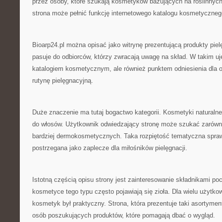
przez osoby, które szukają kosmetyków bazujących na roślinnych 
strona może pełnić funkcję internetowego katalogu kosmetyczneg
Bioarp24.pl można opisać jako witrynę prezentującą produkty piel
pasuje do odbiorców, którzy zwracają uwagę na skład. W takim ujęc
katalogiem kosmetycznym, ale również punktem odniesienia dla 
rutynę pielęgnacyjną.
Duże znaczenie ma tutaj bogactwo kategorii. Kosmetyki natural
do włosów. Użytkownik odwiedzający stronę może szukać zarówno
bardziej dermokosmetycznych. Taka rozpiętość tematyczna spraw
postrzegana jako zaplecze dla miłośników pielęgnacji.
Istotną częścią opisu strony jest zainteresowanie składnikami p
kosmetyce tego typu często pojawiają się zioła. Dla wielu użytko
kosmetyk był praktyczny. Strona, która prezentuje taki asortyme
osób poszukujących produktów, które pomagają dbać o wygląd.