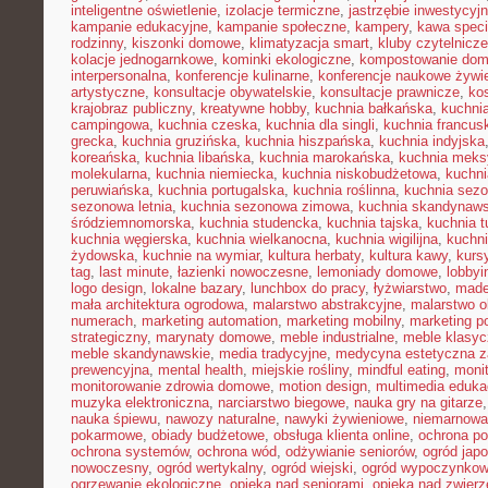
inteligentne oświetlenie
,
izolacje termiczne
,
jastrzębie inwestycyj
kampanie edukacyjne
,
kampanie społeczne
,
kampery
,
kawa speci
rodzinny
,
kiszonki domowe
,
klimatyzacja smart
,
kluby czytelnicze
kolacje jednogarnkowe
,
kominki ekologiczne
,
kompostowanie do
interpersonalna
,
konferencje kulinarne
,
konferencje naukowe żywi
artystyczne
,
konsultacje obywatelskie
,
konsultacje prawnicze
,
ko
krajobraz publiczny
,
kreatywne hobby
,
kuchnia bałkańska
,
kuchnia
campingowa
,
kuchnia czeska
,
kuchnia dla singli
,
kuchnia francus
grecka
,
kuchnia gruzińska
,
kuchnia hiszpańska
,
kuchnia indyjska
koreańska
,
kuchnia libańska
,
kuchnia marokańska
,
kuchnia mek
molekularna
,
kuchnia niemiecka
,
kuchnia niskobudżetowa
,
kuchni
peruwiańska
,
kuchnia portugalska
,
kuchnia roślinna
,
kuchnia sezo
sezonowa letnia
,
kuchnia sezonowa zimowa
,
kuchnia skandynaw
śródziemnomorska
,
kuchnia studencka
,
kuchnia tajska
,
kuchnia t
kuchnia węgierska
,
kuchnia wielkanocna
,
kuchnia wigilijna
,
kuchni
żydowska
,
kuchnie na wymiar
,
kultura herbaty
,
kultura kawy
,
kurs
tag
,
last minute
,
łazienki nowoczesne
,
lemoniady domowe
,
lobbyi
logo design
,
lokalne bazary
,
lunchbox do pracy
,
łyżwiarstwo
,
made
mała architektura ogrodowa
,
malarstwo abstrakcyjne
,
malarstwo o
numerach
,
marketing automation
,
marketing mobilny
,
marketing po
strategiczny
,
marynaty domowe
,
meble industrialne
,
meble klasy
meble skandynawskie
,
media tradycyjne
,
medycyna estetyczna z
prewencyjna
,
mental health
,
miejskie rośliny
,
mindful eating
,
moni
monitorowanie zdrowia domowe
,
motion design
,
multimedia eduka
muzyka elektroniczna
,
narciarstwo biegowe
,
nauka gry na gitarze
nauka śpiewu
,
nawozy naturalne
,
nawyki żywieniowe
,
niemarnowan
pokarmowe
,
obiady budżetowe
,
obsługa klienta online
,
ochrona po
ochrona systemów
,
ochrona wód
,
odżywianie seniorów
,
ogród japo
nowoczesny
,
ogród wertykalny
,
ogród wiejski
,
ogród wypoczynko
ogrzewanie ekologiczne
,
opieka nad seniorami
,
opieka nad zwier