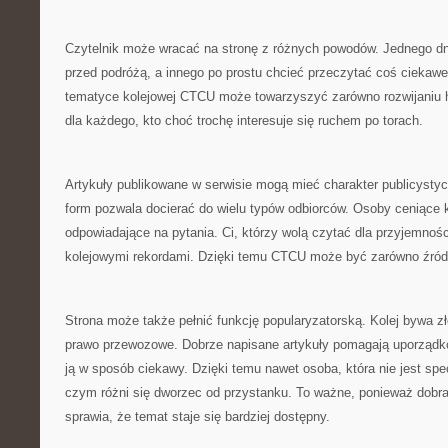
Czytelnik może wracać na stronę z różnych powodów. Jednego d
przed podróżą, a innego po prostu chcieć przeczytać coś ciekawe
tematyce kolejowej CTCU może towarzyszyć zarówno rozwijaniu h
dla każdego, kto choć trochę interesuje się ruchem po torach.
Artykuły publikowane w serwisie mogą mieć charakter publicysty
form pozwala docierać do wielu typów odbiorców. Osoby ceniące k
odpowiadające na pytania. Ci, którzy wolą czytać dla przyjemnoś
kolejowymi rekordami. Dzięki temu CTCU może być zarówno źródł
Strona może także pełnić funkcję popularyzatorską. Kolej bywa 
prawo przewozowe. Dobrze napisane artykuły pomagają uporządko
ją w sposób ciekawy. Dzięki temu nawet osoba, która nie jest spe
czym różni się dworzec od przystanku. To ważne, ponieważ dobra
sprawia, że temat staje się bardziej dostępny.