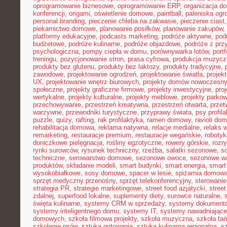
oprogramowanie biznesowe
,
oprogramowanie ERP
,
organizacja 
konferencji
,
origami
,
oświetlenie domowe
,
paintball
,
paleniska og
personal branding
,
pieczenie chleba na zakwasie
,
pieczenie ciast
piekarnictwo domowe
,
planowanie posiłków
,
planowanie zakupów
,
platformy edukacyjne
,
podcasts marketing
,
podróże aktywne
,
pod
budżetowe
,
podróże kulinarne
,
podróże objazdowe
,
podróże z prz
psychologiczna
,
pompy ciepła w domu
,
porównywarka lotów
,
portf
treningu
,
pozycjonowanie stron
,
prasa cyfrowa
,
produkcja muzycz
produkty bez glutenu
,
produkty bez laktozy
,
produkty tradycyjne
,
zawodowe
,
projektowanie ogrodzeń
,
projektowanie światła
,
projek
UX
,
projektowanie wnętrz biurowych
,
projekty domów nowoczesn
społeczne
,
projekty graficzne firmowe
,
projekty inwestycyjne
,
pro
wertykalne
,
projekty kulturalne
,
projekty meblowe
,
projekty parko
przechowywanie
,
przestrzeń kreatywna
,
przestrzeń otwarta
,
prze
warzywne
,
przewodniki turystyczne
,
przyprawy świata
,
psy profil
puzzle
,
quizy
,
rafting
,
rak profilaktyka
,
ramen domowy
,
ravioli do
rehabilitacja domowa
,
reklama natywna
,
relacje medialne
,
relaks 
remarketing
,
restauracje premium
,
restauracje wegańskie
,
roboty
doniczkowe pielęgnacja
,
rośliny egzotyczne
,
rowery górskie
,
rozr
rynki surowców
,
rysunek techniczny
,
rzeźba
,
sałatki sezonowe
,
s
techniczne
,
serowarstwo domowe
,
sezonowe owoce
,
sezonowe w
produktów
,
składanie modeli
,
smart budynki
,
smart energia
,
smart
wysokobiałkowe
,
sosy domowe
,
spacer w lesie
,
spiżarnia domow
sprzęt medyczny przenośny
,
sprzęt telekonferencyjny
,
sterowani
strategia PR
,
strategie marketingowe
,
street food azjatycki
,
stree
zdalnej
,
superfood lokalne
,
suplementy diety
,
surowce naturalne
,
święta kulinarne
,
systemy CRM w sprzedaży
,
systemy dokument
systemy inteligentnego domu
,
systemy IT
,
systemy nawadniające
domowych
,
szkoła filmowa projekty
,
szkoła muzyczna
,
szkoła ta
szkolenie psów
,
sztuka gotowania
,
sztuka kulinarna regionalna
,
s