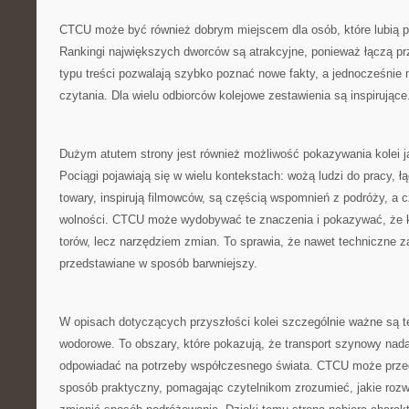
CTCU może być również dobrym miejscem dla osób, które lubią po
Rankingi największych dworców są atrakcyjne, ponieważ łączą p
typu treści pozwalają szybko poznać nowe fakty, a jednocześni
czytania. Dla wielu odbiorców kolejowe zestawienia są inspirujące
Dużym atutem strony jest również możliwość pokazywania kolei ja
Pociągi pojawiają się w wielu kontekstach: wożą ludzi do pracy, 
towary, inspirują filmowców, są częścią wspomnień z podróży, a
wolności. CTCU może wydobywać te znaczenia i pokazywać, że kol
torów, lecz narzędziem zmian. To sprawia, że nawet techniczne 
przedstawiane w sposób barwniejszy.
W opisach dotyczących przyszłości kolei szczególnie ważne są te
wodorowe. To obszary, które pokazują, że transport szynowy nadal
odpowiadać na potrzeby współczesnego świata. CTCU może przed
sposób praktyczny, pomagając czytelnikom zrozumieć, jakie roz