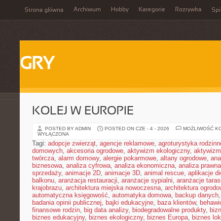
Archiwum
Hobby
Kategorie
Rozrywka
Strona główna
Spi
GRY
KOLEJ W EUROPIE
POSTED BY ADMIN
POSTED ON CZE - 4 - 2026
MOŻLIWOŚĆ K
WYŁĄCZONA
Tagi:
adopcje zwierząt
,
agencje reklamowe
,
agroturystyka rodzinn
domowych
,
akcesoria ogrodowe
,
aktywizm ekologiczny
,
aktywizm
twórcza
,
alarm domowy
,
alergie pokarmowe
,
altany ogrodowe
,
ana
biznesowa
,
analiza cyfrowa
,
analiza ekonomiczna
,
analiza prawn
sprzedaży
,
animacje 2D
,
animacje 3D
,
animal rescue
,
aplikacje d
balkonu
,
aranżacja restauracji
,
aranżacje sypialni
,
aranżacje tara
krajobrazu
,
architektura miejska nowoczesna
,
architektura ogrod
automatyczna księgowość
,
automatyka domowa
,
backup danych
badania opinii publicznej
,
bajki edukacyjne
,
baza klientów
,
behawi
finansowe rodzin
,
big data analizy
,
biodegradowalne produkty
,
biz
biznes edukacyjny
,
biznes ekologiczny
,
biznes Europa
,
biznes lok