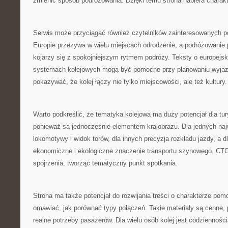
zmienić sposób podróżowania. Dzięki temu strona nabiera chara
Serwis może przyciągać również czytelników zainteresowanych p
Europie przeżywa w wielu miejscach odrodzenie, a podróżowanie 
kojarzy się z spokojniejszym rytmem podróży. Teksty o europejsk
systemach kolejowych mogą być pomocne przy planowaniu wyj
pokazywać, że kolej łączy nie tylko miejscowości, ale też kultury.
Warto podkreślić, że tematyka kolejowa ma duży potencjał dla tur
ponieważ są jednocześnie elementem krajobrazu. Dla jednych naj
lokomotywy i widok torów, dla innych precyzja rozkładu jazdy, a d
ekonomiczne i ekologiczne znaczenie transportu szynowego. CT
spojrzenia, tworząc tematyczny punkt spotkania.
Strona ma także potencjał do rozwijania treści o charakterze po
omawiać, jak porównać typy połączeń. Takie materiały są cenne,
realne potrzeby pasażerów. Dla wielu osób kolej jest codzienności