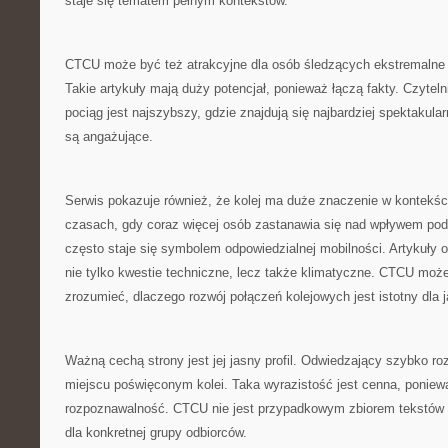
staje się tematem pełnym kontekstów.
CTCU może być też atrakcyjne dla osób śledzących ekstremalne 
Takie artykuły mają duży potencjał, ponieważ łączą fakty. Czytelni
pociąg jest najszybszy, gdzie znajdują się najbardziej spektakula
są angażujące.
Serwis pokazuje również, że kolej ma duże znaczenie w kontekśc
czasach, gdy coraz więcej osób zastanawia się nad wpływem pod
często staje się symbolem odpowiedzialnej mobilności. Artykuły 
nie tylko kwestie techniczne, lecz także klimatyczne. CTCU mo
zrozumieć, dlaczego rozwój połączeń kolejowych jest istotny dla j
Ważną cechą strony jest jej jasny profil. Odwiedzający szybko ro
miejscu poświęconym kolei. Taka wyrazistość jest cenna, ponie
rozpoznawalność. CTCU nie jest przypadkowym zbiorem tekstów 
dla konkretnej grupy odbiorców.