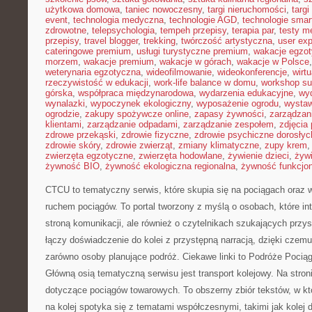
użytkowa domowa
,
taniec nowoczesny
,
targi nieruchomości
,
targ
event
,
technologia medyczna
,
technologie AGD
,
technologie sma
zdrowotne
,
telepsychologia
,
tempeh przepisy
,
terapia par
,
testy 
przepisy
,
travel blogger
,
trekking
,
twórczość artystyczna
,
user exp
cateringowe premium
,
usługi turystyczne premium
,
wakacje egzo
morzem
,
wakacje premium
,
wakacje w górach
,
wakacje w Polsce
weterynaria egzotyczna
,
wideofilmowanie
,
wideokonferencje
,
wirtu
rzeczywistość w edukacji
,
work-life balance w domu
,
workshop su
górska
,
współpraca międzynarodowa
,
wydarzenia edukacyjne
,
wy
wynalazki
,
wypoczynek ekologiczny
,
wyposażenie ogrodu
,
wysta
ogrodzie
,
zakupy spożywcze online
,
zapasy żywności
,
zarządzani
klientami
,
zarządzanie odpadami
,
zarządzanie zespołem
,
zdjęcia
zdrowe przekąski
,
zdrowie fizyczne
,
zdrowie psychiczne dorosłyc
zdrowie skóry
,
zdrowie zwierząt
,
zmiany klimatyczne
,
zupy krem
zwierzęta egzotyczne
,
zwierzęta hodowlane
,
żywienie dzieci
,
żyw
żywność BIO
,
żywność ekologiczna regionalna
,
żywność funkcjo
CTCU to tematyczny serwis, które skupia się na pociągach oraz 
ruchem pociągów. To portal tworzony z myślą o osobach, które int
stroną komunikacji, ale również o czytelnikach szukających przy
łączy doświadczenie do kolei z przystępną narracją, dzięki cze
zarówno osoby planujące podróż. Ciekawe linki to Podróże Pocią
Główną osią tematyczną serwisu jest transport kolejowy. Na stron
dotyczące pociągów towarowych. To obszerny zbiór tekstów, w kt
na kolej spotyka się z tematami współczesnymi, takimi jak kolej 