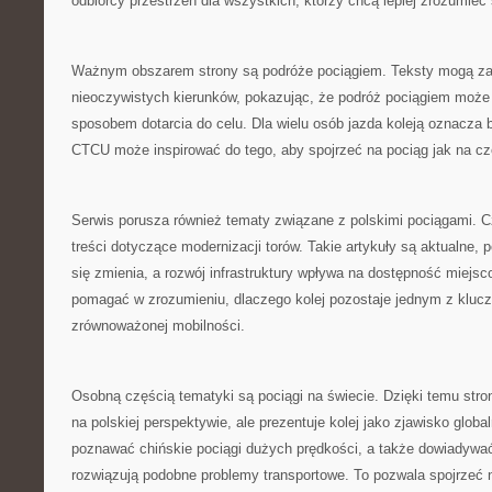
odbiorcy przestrzeń dla wszystkich, którzy chcą lepiej zrozumieć 
Ważnym obszarem strony są podróże pociągiem. Teksty mogą z
nieoczywistych kierunków, pokazując, że podróż pociągiem może 
sposobem dotarcia do celu. Dla wielu osób jazda koleją oznacza b
CTCU może inspirować do tego, aby spojrzeć na pociąg jak na cz
Serwis porusza również tematy związane z polskimi pociągami. C
treści dotyczące modernizacji torów. Takie artykuły są aktualne, 
się zmienia, a rozwój infrastruktury wpływa na dostępność miej
pomagać w zrozumieniu, dlaczego kolej pozostaje jednym z klu
zrównoważonej mobilności.
Osobną częścią tematyki są pociągi na świecie. Dzięki temu stro
na polskiej perspektywie, ale prezentuje kolej jako zjawisko glob
poznawać chińskie pociągi dużych prędkości, a także dowiadywać 
rozwiązują podobne problemy transportowe. To pozwala spojrzeć na