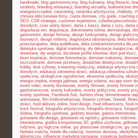
handmade
,
blog gastronomiczny
,
blog kulinarny
,
blog literacki
,
bra
osobisty
,
branding restauracji
,
branding wizualny
,
budownictwo dr
energooszczędne
,
caravaning
,
ceramika artystyczna
,
chatboty
,
ch
chmura obliczeniowa firmy
,
ciasta domowe
,
city guide
,
coaching z
SEO
,
CSR strategie
,
customer experience
,
cyberbezpieczeństwo 
dorosłych
,
czas wolny dzieci
,
dania z kaszy
,
dania z ryżu
,
dania 
degustacja win
,
degustacje
,
dekorowanie tortów
,
dermatologia
,
de
gastronomii
,
design firmowy
,
design funkcjonalny
,
design graficzn
biurowych
,
design roślinny
,
diagnostyka laboratoryjna
,
dieta lekko
przeciwzapalna
,
dieta pudełkowa
,
dieta śródziemnomorska dla po
dietetyka sportowa
,
digital marketing
,
diy dekoracje świąteczne
,
d
drewniane
,
diy wnętrza
,
docelowe profile klientów
,
dom pod klucz
biuro inspiracje
,
domowe fermentacje
,
domowe makarony
,
domowe
oszczędzanie
,
domowe przetwory
,
doradztwo dietetyczne
,
doradz
hobby
,
druk cyfrowy
,
e-learning medyczny
,
edukacja artystyczna d
dorosłych
,
edukacja zdrowotna dzieci
,
edukacja zdrowotna szkoln
społeczna
,
ekologiczne ogrodnictwo
,
ekonomia społeczna
,
ekotur
energia cieplna
,
energia jądrowa
,
energia solarna
,
escape room d
event video
,
eventy biznesowe
,
eventy filmowe
,
eventy firmowe i
gastronomiczne
,
eventy kulturalne
,
eventy polityczne
,
eventy prz
eventy sportowe
,
Facebook Ads
,
fashion show
,
fermentowane nap
animowany
,
film krótkometrażowy
,
finanse cyfrowe
,
firewall
,
fitne
dzieci
,
food delivery online
,
food design
,
food influencerzy
,
food m
truck festival
,
fotografia artystyczna
,
fotografia dziecięca
,
fotograf
ślubna
,
fotografia sportowa
,
gadżety biurowe
,
galeria internetowa
,
gotowanie dla dwojga
,
gotowanie na ognisku
,
gotowanie rodzinne
,
interaktywna
,
grafika komputerowa 3D
,
grafika użytkowa
,
grillow
rodzinne
,
gry logiczne online
,
gry planszowe strategiczne
,
gry ze
herbata matcha
,
hotele dla zwierząt
,
hummus domowy
,
identyfika
glikemiczny
,
influencer marketing kampanie
,
inspekcje budowlane