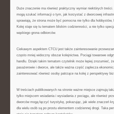
Duże znaczenie ma również praktyczny wymiar niektórych treści.
mogą szukać informacji o tym, jak korzystać z dworcowej infrastru
sprawiają, że strona może być pomocna nie tylko dla hobbystów, l
Kolej staje się tu tematem bliskim codzienności, a nie tylko specj
wąskiego grona odbiorców.
Ciekawym aspektem CTCU jest także zainteresowanie przewozam
często mniej widoczny obszar kolejnictwa. Pociągi towarowe odg
handlu. Dzięki takim tematom czytelnik może lepiej zrozumieć, że 
pasażerowie i dworce, ale także ważna część zaplecza ekonomi
zainteresować również osoby patrzące na kolej z perspektywy bi
W treściach publikowanych na stronie ważne miejsce zajmują takż
tylko miejscem wsiadania i wysiadania z pociągu, ale również prz
dworców mogą łączyć turystykę, pokazując, jak wiele znaczeń kry
dla wielu osób są po prostu elementem codziennej drogi. Taka per