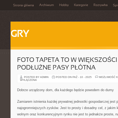
Archiwum
Hobby
Kategorie
Rozrywka
Strona główna
Spi
GRY
FOTO TAPETA TO W WIĘKSZOŚ
PODŁUŻNE PASY PŁÓTNA
POSTED BY ADMIN
POSTED ON PAŹ - 10 - 2025
MOŻLIWOŚĆ 
WYŁĄCZONA
Dobrze urządzony dom, dla każdego będzie powodem do dumy
Zamiarem istnienia każdej prywatnej jednostki gospodarczej jest 
najogromniejszych zysków. Jest to prosty i dosadny cel, z jakim
wolnym oraz konkurencyjnym rynku nie jest to jednakże proste, na