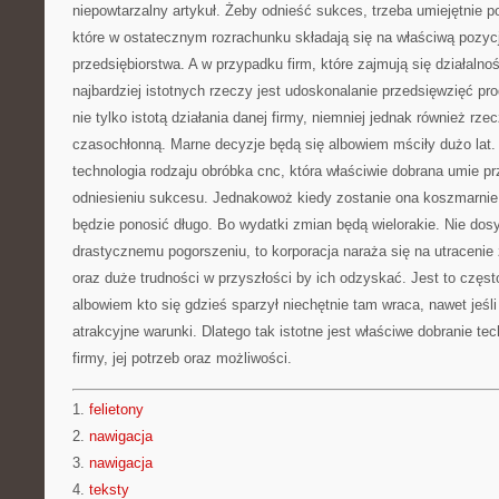
niepowtarzalny artykuł. Żeby odnieść sukces, trzeba umiejętnie p
które w ostatecznym rozrachunku składają się na właściwą pozyc
przedsiębiorstwa. A w przypadku firm, które zajmują się działalno
najbardziej istotnych rzeczy jest udoskonalanie przedsięwzięć p
nie tylko istotą działania danej firmy, niemniej jednak również rz
czasochłonną. Marne decyzje będą się albowiem mściły dużo lat. 
technologia rodzaju obróbka cnc, która właściwie dobrana umie p
odniesieniu sukcesu. Jednakowoż kiedy zostanie ona koszmarnie 
będzie ponosić długo. Bo wydatki zmian będą wielorakie. Nie do
drastycznemu pogorszeniu, to korporacja naraża się na utracenie z
oraz duże trudności w przyszłości by ich odzyskać. Jest to częs
albowiem kto się gdzieś sparzył niechętnie tam wraca, nawet jeśl
atrakcyjne warunki. Dlatego tak istotne jest właściwe dobranie tec
firmy, jej potrzeb oraz możliwości.
1.
felietony
2.
nawigacja
3.
nawigacja
4.
teksty