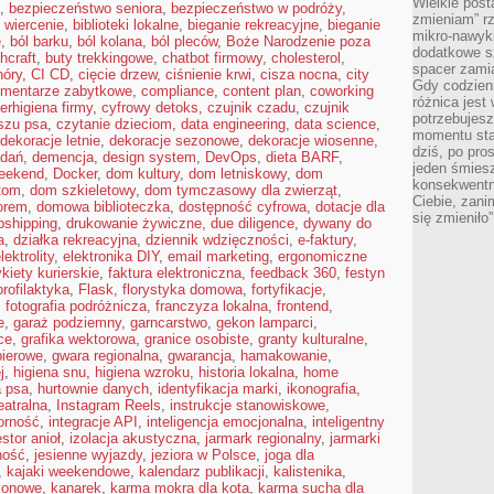
Wielkie post
,
bezpieczeństwo seniora
,
bezpieczeństwo w podróży
,
zmieniam” rz
 wiercenie
,
biblioteki lokalne
,
bieganie rekreacyjne
,
bieganie
mikro-nawyki
e
,
ból barku
,
ból kolana
,
ból pleców
,
Boże Narodzenie poza
dodatkowe sz
hcraft
,
buty trekkingowe
,
chatbot firmowy
,
cholesterol
,
spacer zamia
hóry
,
CI CD
,
cięcie drzew
,
ciśnienie krwi
,
cisza nocna
,
city
Gdy codzien
mentarze zabytkowe
,
compliance
,
content plan
,
coworking
różnica jest
erhigiena firmy
,
cyfrowy detoks
,
czujnik czadu
,
czujnik
potrzebujesz
szu psa
,
czytanie dzieciom
,
data engineering
,
data science
,
momentu sta
dekoracje letnie
,
dekoracje sezonowe
,
dekoracje wiosenne
,
dziś, po pro
adań
,
demencja
,
design system
,
DevOps
,
dieta BARF
,
jeden śmiesz
weekend
,
Docker
,
dom kultury
,
dom letniskowy
,
dom
konsekwentn
tom
,
dom szkieletowy
,
dom tymczasowy dla zwierząt
,
Ciebie, zani
orem
,
domowa biblioteczka
,
dostępność cyfrowa
,
dotacje dla
się zmieniło”
pshipping
,
drukowanie żywiczne
,
due diligence
,
dywany do
a
,
działka rekreacyjna
,
dziennik wdzięczności
,
e-faktury
,
lektrolity
,
elektronika DIY
,
email marketing
,
ergonomiczne
ykiety kurierskie
,
faktura elektroniczna
,
feedback 360
,
festyn
profilaktyka
,
Flask
,
florystyka domowa
,
fortyfikacje
,
,
fotografia podróżnicza
,
franczyza lokalna
,
frontend
,
e
,
garaż podziemny
,
garncarstwo
,
gekon lamparci
,
ce
,
grafika wektorowa
,
granice osobiste
,
granty kulturalne
,
pierowe
,
gwara regionalna
,
gwarancja
,
hamakowanie
,
j
,
higiena snu
,
higiena wzroku
,
historia lokalna
,
home
a psa
,
hurtownie danych
,
identyfikacja marki
,
ikonografia
,
eatralna
,
Instagram Reels
,
instrukcje stanowiskowe
,
orność
,
integracje API
,
inteligencja emocjonalna
,
inteligentny
stor anioł
,
izolacja akustyczna
,
jarmark regionalny
,
jarmarki
ność
,
jesienne wyjazdy
,
jeziora w Polsce
,
joga dla
,
kajaki weekendowe
,
kalendarz publikacji
,
kalistenika
,
zonowe
,
kanarek
,
karma mokra dla kota
,
karma sucha dla