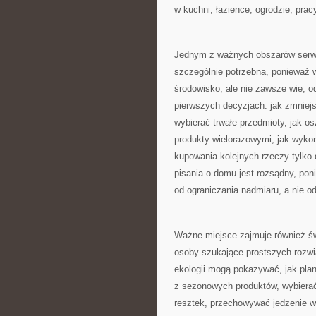
w kuchni, łazience, ogrodzie, pra
Jednym z ważnych obszarów serwi
szczególnie potrzebna, ponieważ 
środowisko, ale nie zawsze wie,
pierwszych decyzjach: jak zmniejs
wybierać trwałe przedmioty, jak o
produkty wielorazowymi, jak wyko
kupowania kolejnych rzeczy tylko 
pisania o domu jest rozsądny, pon
od ograniczania nadmiaru, a nie o
Ważne miejsce zajmuje również św
osoby szukające prostszych rozwi
ekologii mogą pokazywać, jak pla
z sezonowych produktów, wybierać
resztek, przechowywać jedzenie w