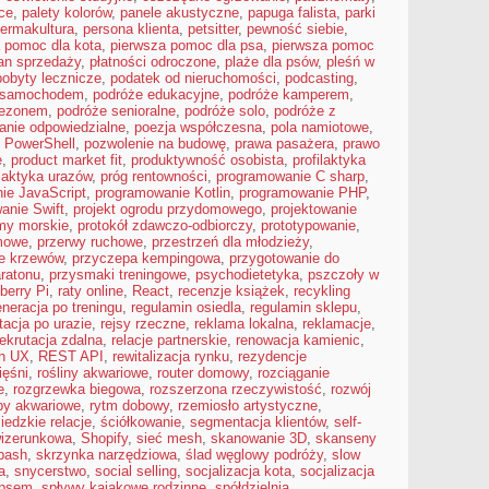
ce
,
palety kolorów
,
panele akustyczne
,
papuga falista
,
parki
ermakultura
,
persona klienta
,
petsitter
,
pewność siebie
,
 pomoc dla kota
,
pierwsza pomoc dla psa
,
pierwsza pomoc
an sprzedaży
,
płatności odroczone
,
plaże dla psów
,
pleśń w
pobyty lecznicze
,
podatek od nieruchomości
,
podcasting
,
 samochodem
,
podróże edukacyjne
,
podróże kamperem
,
sezonem
,
podróże senioralne
,
podróże solo
,
podróże z
anie odpowiedzialne
,
poezja współczesna
,
pola namiotowe
,
,
PowerShell
,
pozwolenie na budowę
,
prawa pasażera
,
prawo
e
,
product market fit
,
produktywność osobista
,
profilaktyka
ilaktyka urazów
,
próg rentowności
,
programowanie C sharp
,
ie JavaScript
,
programowanie Kotlin
,
programowanie PHP
,
anie Swift
,
projekt ogrodu przydomowego
,
projektowanie
my morskie
,
protokół zdawczo-odbiorczy
,
prototypowanie
,
mowe
,
przerwy ruchowe
,
przestrzeń dla młodzieży
,
ie krzewów
,
przyczepa kempingowa
,
przygotowanie do
ratonu
,
przysmaki treningowe
,
psychodietetyka
,
pszczoły w
berry Pi
,
raty online
,
React
,
recenzje książek
,
recykling
eneracja po treningu
,
regulamin osiedla
,
regulamin sklepu
,
itacja po urazie
,
rejsy rzeczne
,
reklama lokalna
,
reklamacje
,
rekrutacja zdalna
,
relacje partnerskie
,
renowacja kamienic
,
ch UX
,
REST API
,
rewitalizacja rynku
,
rezydencje
ięśni
,
rośliny akwariowe
,
router domowy
,
rozciąganie
e
,
rozgrzewka biegowa
,
rozszerzona rzeczywistość
,
rozwój
by akwariowe
,
rytm dobowy
,
rzemiosło artystyczne
,
iedzkie relacje
,
ściółkowanie
,
segmentacja klientów
,
self-
wizerunkowa
,
Shopify
,
sieć mesh
,
skanowanie 3D
,
skanseny
bash
,
skrzynka narzędziowa
,
ślad węglowy podróży
,
slow
a
,
snycerstwo
,
social selling
,
socjalizacja kota
,
socjalizacja
 psem
,
spływy kajakowe rodzinne
,
spółdzielnia