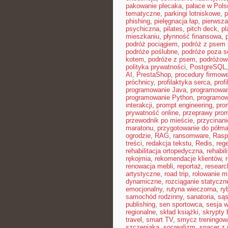
pakowanie plecaka
,
pałace w Pols
tematyczne
,
parkingi lotniskowe
,
p
phishing
,
pielęgnacja łap
,
pierwsza
psychiczna
,
pilates
,
pitch deck
,
pl
mieszkaniu
,
płynność finansowa
,
podróż pociągiem
,
podróż z psem
podróże poślubne
,
podróże poza 
kotem
,
podróże z psem
,
podróżow
polityka prywatności
,
PostgreSQL
AI
,
PrestaShop
,
procedury firmow
próchnicy
,
profilaktyka serca
,
prof
programowanie Java
,
programowan
programowanie Python
,
programow
interakcji
,
prompt engineering
,
pro
prywatność online
,
przeprawy pro
przewodnik po mieście
,
przycinan
maratonu
,
przygotowanie do półma
ogrodzie
,
RAG
,
ransomware
,
Rasp
treści
,
redakcja tekstu
,
Redis
,
reg
rehabilitacja ortopedyczna
,
rehabil
rękojmia
,
rekomendacje klientów
,
renowacja mebli
,
reportaż
,
resear
artystyczne
,
road trip
,
rolowanie m
dynamiczne
,
rozciąganie statyczn
emocjonalny
,
rutyna wieczorna
,
ry
samochód rodzinny
,
sanatoria
,
sąs
publishing
,
sen sportowca
,
sesja 
regionalne
,
skład książki
,
skrypty 
travel
,
smart TV
,
smycz treningow
szczeniaka
,
socrealizm
,
spacer z