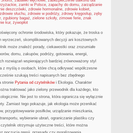
 Shorts
,
zabawki węchowe
,
zabezpieczenie balkonu dla
rzyżackie
,
zamki w Polsce
,
zapachy do domu
,
zarządzanie
anie deszczówki
,
zdrowie hormonalne
,
zdrowie kobiet
,
zdrowie słuchu
,
zdrowie w podróży
,
zdrowy kręgosłup
,
zęby
y
,
zgubiony bagaż
,
zielone szkoły
,
zimowe ferie
,
znak
ie kur
,
żywopłot
święcony ochronie środowiska, który pokazuje, że troska o
ch wyrzeczeń, skomplikowanych decyzji ani kosztownych
lnik może znaleźć porady, ciekawostki oraz zrozumiałe
orów, domu, zakupów, podróży, gotowania, energii,
ych rozwiązań wspierających bardziej zrównoważony styl
na z myślą o osobach, które chcą odkrywać współczesne
cześnie szukają treści napisanych bez zbędnego
 stronie
Pytania od czytelników
i Ekologia. Charakter
ożna traktować jako zielony przewodnik dla każdego, kto
ologicznie. Nie jest to strona, która ogranicza się wyłącznie
ety. Zamiast tego pokazuje, jak ekologia może przenikać
ów, przygotowywanie posiłków, urządzanie mieszkania,
transportu, wybieranie ubrań, ograniczanie plastiku czy
 czytelnik otrzymuje użyteczne treści, które można
z poczucia presji, przesady czy moralizowania.