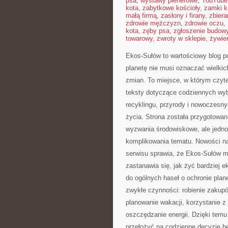
psa
,
wystawy plenerowe
,
YouTube
kota
,
zabytkowe kościoły
,
zamki k
małą firmą
,
zasłony i firany
,
zbier
zdrowie mężczyzn
,
zdrowie oczu
,
kota
,
zęby psa
,
zgłoszenie budow
towarowy
,
zwroty w sklepie
,
żywien
Ekos-Sułów to wartościowy blog po
planetę nie musi oznaczać wielki
zmian. To miejsce, w którym czyte
teksty dotyczące codziennych wyb
recyklingu, przyrody i nowoczesn
życia. Strona została przygotowa
wyzwania środowiskowe, ale jedno
komplikowania tematu. Nowości na
serwisu sprawia, że Ekos-Sułów m
zastanawia się, jak żyć bardziej ek
do ogólnych haseł o ochronie plan
zwykłe czynności: robienie zakup
planowanie wakacji, korzystanie z 
oszczędzanie energii. Dzięki temu
przełożyć na codzienne decyzje be