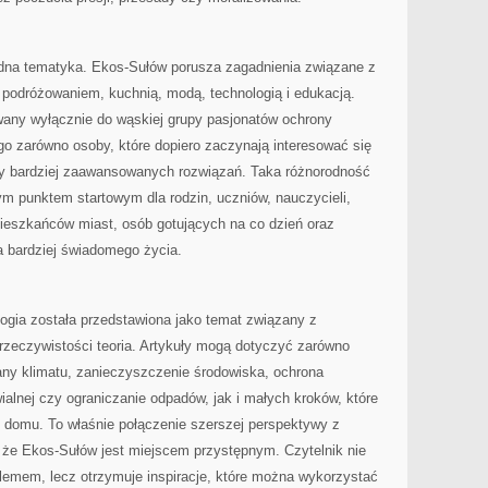
rodna tematyka. Ekos-Sułów porusza zagadnienia związane z
podróżowaniem, kuchnią, modą, technologią i edukacją.
owany wyłącznie do wąskiej grupy pasjonatów ochrony
o zarówno osoby, które dopiero zaczynają interesować się
ący bardziej zaawansowanych rozwiązań. Taka różnorodność
m punktem startowym dla rodzin, uczniów, nauczycieli,
mieszkańców miast, osób gotujących na co dzień oraz
ea bardziej świadomego życia.
logia została przedstawiona jako temat związany z
rzeczywistości teoria. Artykuły mogą dotyczyć zarówno
any klimatu, zanieczyszczenie środowiska, ochrona
ialnej czy ograniczanie odpadów, jak i małych kroków, które
omu. To właśnie połączenie szerszej perspektywy z
 że Ekos-Sułów jest miejscem przystępnym. Czytelnik nie
lemem, lecz otrzymuje inspiracje, które można wykorzystać