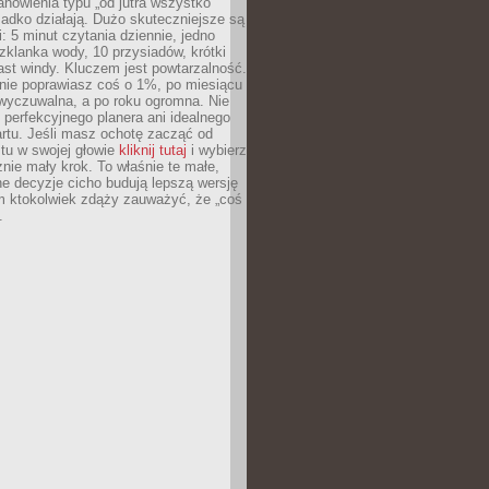
anowienia typu „od jutra wszystko
adko działają. Dużo skuteczniejsze są
: 5 minut czytania dziennie, jedno
klanka wody, 10 przysiadów, krótki
st windy. Kluczem jest powtarzalność.
nie poprawiasz coś o 1%, po miesiącu
 wyczuwalna, a po roku ogromna. Nie
 perfekcyjnego planera ani idealnego
rtu. Jeśli masz ochotę zacząć od
stu w swojej głowie
kliknij tutaj
i wybierz
nie mały krok. To właśnie te małe,
e decyzje cicho budują lepszą wersję
m ktokolwiek zdąży zauważyć, że „coś
.