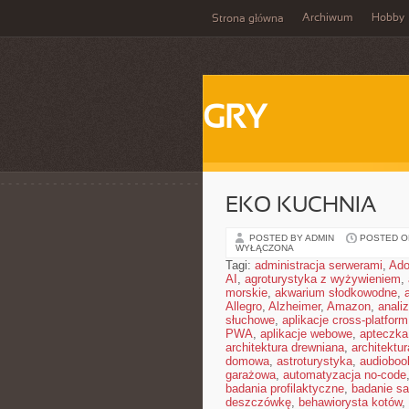
Archiwum
Hobby
Strona główna
GRY
EKO KUCHNIA
POSTED BY ADMIN
POSTED ON
WYŁĄCZONA
Tagi:
administracja serwerami
,
Ad
AI
,
agroturystyka z wyżywieniem
,
morskie
,
akwarium słodkowodne
,
Allegro
,
Alzheimer
,
Amazon
,
anali
słuchowe
,
aplikacje cross-platform
PWA
,
aplikacje webowe
,
apteczka
architektura drewniana
,
architektu
domowa
,
astroturystyka
,
audiobook
garażowa
,
automatyzacja no-code
badania profilaktyczne
,
badanie sa
deszczówkę
,
behawiorysta kotów
,