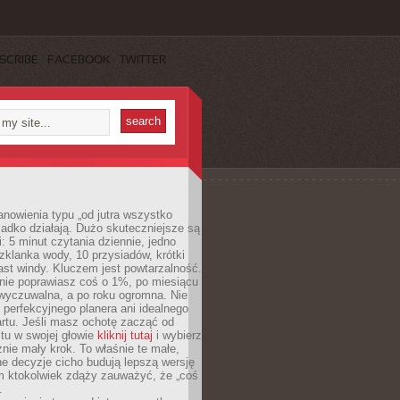
SCRIBE
FACEBOOK
TWITTER
anowienia typu „od jutra wszystko
adko działają. Dużo skuteczniejsze są
: 5 minut czytania dziennie, jedno
klanka wody, 10 przysiadów, krótki
st windy. Kluczem jest powtarzalność.
nie poprawiasz coś o 1%, po miesiącu
 wyczuwalna, a po roku ogromna. Nie
 perfekcyjnego planera ani idealnego
rtu. Jeśli masz ochotę zacząć od
stu w swojej głowie
kliknij tutaj
i wybierz
nie mały krok. To właśnie te małe,
e decyzje cicho budują lepszą wersję
m ktokolwiek zdąży zauważyć, że „coś
.