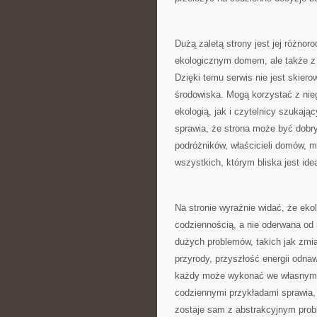
Dużą zaletą strony jest jej różno
ekologicznym domem, ale także z 
Dzięki temu serwis nie jest skier
środowiska. Mogą korzystać z nieg
ekologią, jak i czytelnicy szukaj
sprawia, że strona może być dobry
podróżników, właścicieli domów, 
wszystkich, którym bliska jest id
Na stronie wyraźnie widać, że eko
codziennością, a nie oderwana od 
dużych problemów, takich jak zmi
przyrody, przyszłość energii odnaw
każdy może wykonać we własnym d
codziennymi przykładami sprawia,
zostaje sam z abstrakcyjnym prob