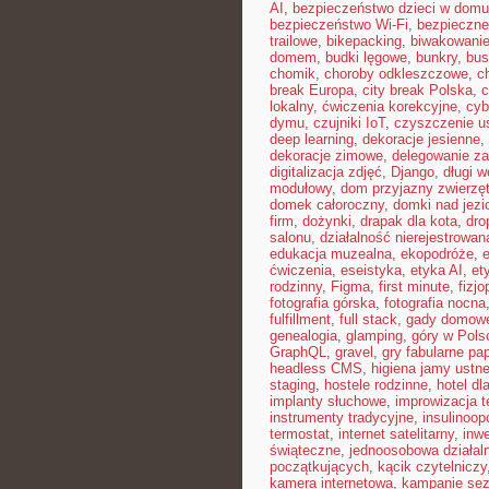
AI
,
bezpieczeństwo dzieci w domu
bezpieczeństwo Wi-Fi
,
bezpieczne
trailowe
,
bikepacking
,
biwakowani
domem
,
budki lęgowe
,
bunkry
,
bus
chomik
,
choroby odkleszczowe
,
c
break Europa
,
city break Polska
,
c
lokalny
,
ćwiczenia korekcyjne
,
cyb
dymu
,
czujniki IoT
,
czyszczenie u
deep learning
,
dekoracje jesienne
,
dekoracje zimowe
,
delegowanie z
digitalizacja zdjęć
,
Django
,
długi 
modułowy
,
dom przyjazny zwierzę
domek całoroczny
,
domki nad jezi
firm
,
dożynki
,
drapak dla kota
,
dro
salonu
,
działalność nierejestrowan
edukacja muzealna
,
ekopodróże
,
e
ćwiczenia
,
eseistyka
,
etyka AI
,
et
rodzinny
,
Figma
,
first minute
,
fizjo
fotografia górska
,
fotografia nocna
fulfillment
,
full stack
,
gady domow
genealogia
,
glamping
,
góry w Pols
GraphQL
,
gravel
,
gry fabularne pa
headless CMS
,
higiena jamy ustne
staging
,
hostele rodzinne
,
hotel dl
implanty słuchowe
,
improwizacja t
instrumenty tradycyjne
,
insulinoop
termostat
,
internet satelitarny
,
inwe
świąteczne
,
jednoosobowa działal
początkujących
,
kącik czytelniczy
kamera internetowa
,
kampanie se