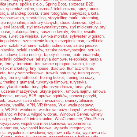
ółka jawna
,
spółka z o.o.
,
Spring Boot
,
sprzedaż B2B
,
ia
,
sprzedaż online
,
sprzedaż telefoniczna
,
sprzęt audio
,
izacja
,
stand-up polski
,
stare fotografie
,
sterylizacja kota
,
 zachowawcza
,
storytelling
,
storytelling marki
,
streaming
,
roje regionalne
,
struktury danych
,
studio domowe
,
styl art
y
,
styl japandi
,
styl maksymalistyczny
,
styl mid-century
,
styl
mhouse
,
sukcesja firmy
,
suszone kwiaty
,
Svelte
,
światło
jowe
,
świetlica wiejska
,
świnka morska
,
sylwester w górach
,
ia podróżne
,
szczepienie kota
,
szczepienie psa
,
szelki dla
czne
,
szlaki kulinarne
,
szlaki nadmorskie
,
szlaki piesze
,
iniarskie
,
szlaki zamków
,
sztuka partycypacyjna
,
sztuka
ce ludowe
,
tanie noclegi
,
tapety ścienne
,
teatr amatorski
,
techniki oddechowe
,
tekstylia domowe
,
teleopieka
,
terapia
ie
,
termy
,
terrarium
,
testowanie oprogramowania
,
testy
ikTok marketing
,
tiny house
,
tkactwo
,
tłumacz offline
,
kota
,
trasy samochodowe
,
trawnik naturalny
,
trening core
,
alny
,
trening kettlebell
,
trening kobiet
,
trening po ciąży
,
w
,
trening z gumami
,
turystyka filmowa
,
turystyka
urystyka literacka
,
turystyka przyrodnicza
,
turystyka
,
uczenie maszynowe
,
ukryte perełki
,
umowa najmu
,
umowa
lecenie
,
umowy B2B
,
uprawa ogórków
,
uprawa papryki
,
wek
,
uszczelnianie okien
,
uważność
,
uwierzytelnianie
owiska
,
vanlife
,
VPN
,
VR fitness
,
Vue
,
wada postawy
,
ta
,
WCAG
,
webhooki
,
wektorowe bazy danych
,
wentylacja
elkanoc w hotelu
,
wilgoć w domu
,
Windows Server
,
winiety
oogle
,
własność intelektualna
,
WooCommerce
,
WordPress
 kryzysowe
,
wspólnota mieszkaniowa
,
wspomnienia
a startupu
,
wycinanki ludowe
,
wyjazdy integracyjne
,
nia
,
wypalenie zawodowe
,
wyprawka dla kota
,
wyprawka dla