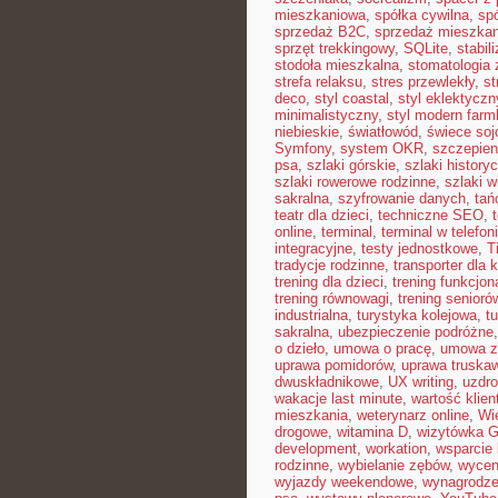
mieszkaniowa
,
spółka cywilna
,
sp
sprzedaż B2C
,
sprzedaż mieszkan
sprzęt trekkingowy
,
SQLite
,
stabil
stodoła mieszkalna
,
stomatologia
strefa relaksu
,
stres przewlekły
,
st
deco
,
styl coastal
,
styl eklektyczn
minimalistyczny
,
styl modern far
niebieskie
,
światłowód
,
świece so
Symfony
,
system OKR
,
szczepien
psa
,
szlaki górskie
,
szlaki history
szlaki rowerowe rodzinne
,
szlaki w
sakralna
,
szyfrowanie danych
,
tań
teatr dla dzieci
,
techniczne SEO
,
online
,
terminal
,
terminal w telefon
integracyjne
,
testy jednostkowe
,
T
tradycje rodzinne
,
transporter dla 
trening dla dzieci
,
trening funkcjon
trening równowagi
,
trening senioró
industrialna
,
turystyka kolejowa
,
t
sakralna
,
ubezpieczenie podróżne
o dzieło
,
umowa o pracę
,
umowa z
uprawa pomidorów
,
uprawa truska
dwuskładnikowe
,
UX writing
,
uzdr
wakacje last minute
,
wartość klien
mieszkania
,
weterynarz online
,
Wi
drogowe
,
witamina D
,
wizytówka G
development
,
workation
,
wsparcie
rodzinne
,
wybielanie zębów
,
wycen
wyjazdy weekendowe
,
wynagrodze