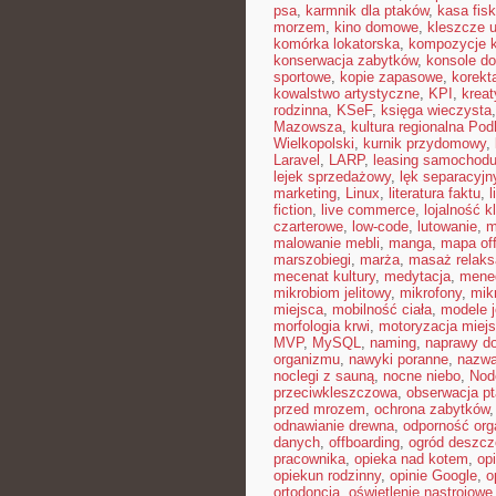
psa
,
karmnik dla ptaków
,
kasa fisk
morzem
,
kino domowe
,
kleszcze 
komórka lokatorska
,
kompozycje 
konserwacja zabytków
,
konsole do
sportowe
,
kopie zapasowe
,
korekt
kowalstwo artystyczne
,
KPI
,
kreat
rodzinna
,
KSeF
,
księga wieczysta
Mazowsza
,
kultura regionalna Pod
Wielkopolski
,
kurnik przydomowy
,
Laravel
,
LARP
,
leasing samochod
lejek sprzedażowy
,
lęk separacyjn
marketing
,
Linux
,
literatura faktu
,
l
fiction
,
live commerce
,
lojalność k
czarterowe
,
low-code
,
lutowanie
,
m
malowanie mebli
,
manga
,
mapa off
marszobiegi
,
marża
,
masaż relaks
mecenat kultury
,
medytacja
,
mened
mikrobiom jelitowy
,
mikrofony
,
mik
miejsca
,
mobilność ciała
,
modele 
morfologia krwi
,
motoryzacja miej
MVP
,
MySQL
,
naming
,
naprawy 
organizmu
,
nawyki poranne
,
nazwa
noclegi z sauną
,
nocne niebo
,
Nod
przeciwkleszczowa
,
obserwacja p
przed mrozem
,
ochrona zabytków
odnawianie drewna
,
odporność or
danych
,
offboarding
,
ogród deszc
pracownika
,
opieka nad kotem
,
op
opiekun rodzinny
,
opinie Google
,
o
ortodoncja
,
oświetlenie nastrojowe