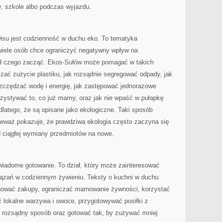
cy, szkole albo podczas wyjazdu.
su jest codzienność w duchu eko. To tematyka
wiele osób chce ograniczyć negatywny wpływ na
 od czego zacząć. Ekos-Sułów może pomagać w takich
zać zużycie plastiku, jak rozsądnie segregować odpady, jak
szczędzać wodę i energię, jak zastępować jednorazowe
rzystywać to, co już mamy, oraz jak nie wpaść w pułapkę
dlatego, że są opisane jako ekologiczne. Taki sposób
ieważ pokazuje, że prawdziwa ekologia często zaczyna się
d ciągłej wymiany przedmiotów na nowe.
iadome gotowanie. To dział, który może zainteresować
ązań w codziennym żywieniu. Teksty o kuchni w duchu
nować zakupy, ograniczać marnowanie żywności, korzystać
 lokalne warzywa i owoce, przygotowywać posiłki z
 rozsądny sposób oraz gotować tak, by zużywać mniej