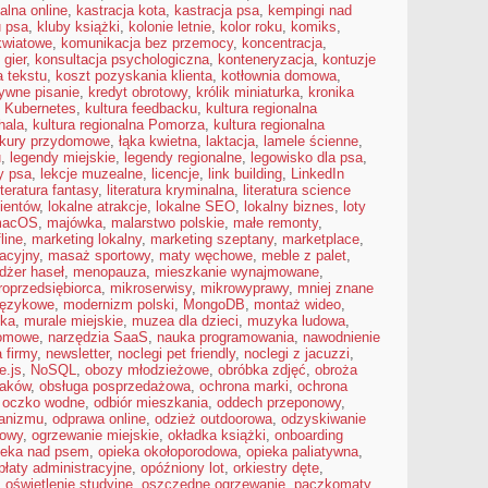
alna online
,
kastracja kota
,
kastracja psa
,
kempingi nad
u psa
,
kluby książki
,
kolonie letnie
,
kolor roku
,
komiks
,
kwiatowe
,
komunikacja bez przemocy
,
koncentracja
,
 gier
,
konsultacja psychologiczna
,
konteneryzacja
,
kontuzje
a tekstu
,
koszt pozyskania klienta
,
kotłownia domowa
,
ywne pisanie
,
kredyt obrotowy
,
królik miniaturka
,
kronika
,
Kubernetes
,
kultura feedbacku
,
kultura regionalna
hala
,
kultura regionalna Pomorza
,
kultura regionalna
kury przydomowe
,
łąka kwietna
,
laktacja
,
lamele ścienne
,
u
,
legendy miejskie
,
legendy regionalne
,
legowisko dla psa
,
y psa
,
lekcje muzealne
,
licencje
,
link building
,
LinkedIn
iteratura fantasy
,
literatura kryminalna
,
literatura science
lientów
,
lokalne atrakcje
,
lokalne SEO
,
lokalny biznes
,
loty
acOS
,
majówka
,
malarstwo polskie
,
małe remonty
,
line
,
marketing lokalny
,
marketing szeptany
,
marketplace
,
acyjny
,
masaż sportowy
,
maty węchowe
,
meble z palet
,
żer haseł
,
menopauza
,
mieszkanie wynajmowane
,
roprzedsiębiorca
,
mikroserwisy
,
mikrowyprawy
,
mniej znane
językowe
,
modernizm polski
,
MongoDB
,
montaż wideo
,
ska
,
murale miejskie
,
muzea dla dzieci
,
muzyka ludowa
,
domowe
,
narzędzia SaaS
,
nauka programowania
,
nawodnienie
 firmy
,
newsletter
,
noclegi pet friendly
,
noclegi z jacuzzi
,
e.js
,
NoSQL
,
obozy młodzieżowe
,
obróbka zdjęć
,
obroża
taków
,
obsługa posprzedażowa
,
ochrona marki
,
ochrona
,
oczko wodne
,
odbiór mieszkania
,
oddech przeponowy
,
ganizmu
,
odprawa online
,
odzież outdoorowa
,
odzyskiwanie
zowy
,
ogrzewanie miejskie
,
okładka książki
,
onboarding
ieka nad psem
,
opieka okołoporodowa
,
opieka paliatywna
,
płaty administracyjne
,
opóźniony lot
,
orkiestry dęte
,
,
oświetlenie studyjne
,
oszczędne ogrzewanie
,
paczkomaty
,