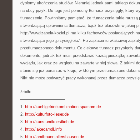
dyplomy ukończenia studiów. Niemniej jednak sami takiego dok
na obcy język. Do tego jest pomocny tłumacz przysięgły, który w
tłumaczenie. Powinniśmy pamiętać, że tłumaczenia takie muszą 
stwierdzającą uprawnienia tłumacza, bądź też placówki w jakiej p
http://www.izabela-koziel.pl ma kilku fachowców posiadających nal
stwierdzające jego „przysięgłość”. Po zapłaceniu właściwej zapłat
przetłumaczonego dokumentu. Co ciekawe tłumacz przysięgły tłum
dokumentu, jednak też musi przedstawić każdą pieczątkę zawart
wyglądu, jak oraz ze względu na zawarte w niej słowa. Z takimi
stanie się już poruszać w kraju, w którym przetłumaczone dokum
Nikt nie może podważyć pracy wykonanej przez tłumacza przysię
źródło:
———————————
1.
http://kuehlgefrierkombination-sparsam.de
2.
http://kulturfoto-lieser.de
3.
http://kunstundkoestlich.de
4.
http://lakecarroll.info
5.
http://landfrauen-allershausen.de