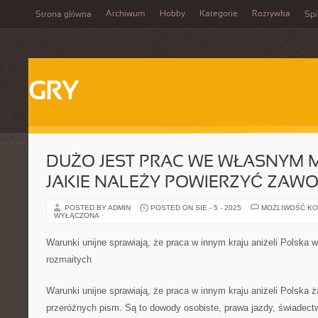
Archiwum
Hobby
Kategorie
Rozrywka
Strona główna
Spi
GRY
DUŻO JEST PRAC WE WŁASNYM M
JAKIE NALEŻY POWIERZYĆ ZA
POSTED BY ADMIN
POSTED ON SIE - 5 - 2025
MOŻLIWOŚĆ K
WYŁĄCZONA
Warunki unijne sprawiają, że praca w innym kraju aniżeli Polska
rozmaitych
Warunki unijne sprawiają, że praca w innym kraju aniżeli Polska 
przeróżnych pism. Są to dowody osobiste, prawa jazdy, świadect