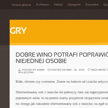
Archiwum
Hobby
Kategorie
Rozrywka
Strona główna
Spi
GRY
DOBRE WINO POTRAFI POPRAWI
NIEJEDNEJ OSOBIE
POSTED BY ADMIN
POSTED ON WRZ - 18 - 2025
MOŻLIWOŚĆ 
WYŁĄCZONA
Białe, różowe czy czerwone. Znane na świecie od czasów antycz
Sfermentowany sok z owoców nie jednoczy nam się najprzyjemnie
poprawnym winie, to na pewno mamy przyjemne skojarzenia smak
nic innego jak naturalnie sfermentowany sok z owoców, na ogół