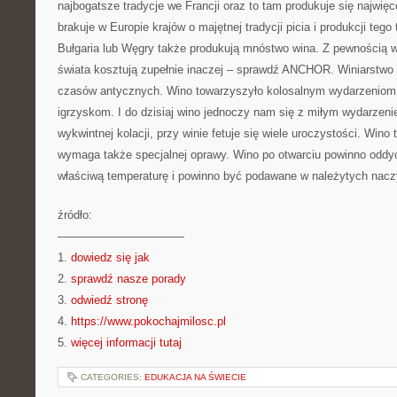
najbogatsze tradycje we Francji oraz to tam produkuje się najwięc
brakuje w Europie krajów o majętnej tradycji picia i produkcji teg
Bułgaria lub Węgry także produkują mnóstwo wina. Z pewnością w
świata kosztują zupełnie inaczej – sprawdź ANCHOR. Winiarstwo 
czasów antycznych. Wino towarzyszyło kolosalnym wydarzeniom
igrzyskom. I do dzisiaj wino jednoczy nam się z miłym wydarzeni
wykwintnej kolacji, przy winie fetuje się wiele uroczystości. Wino 
wymaga także specjalnej oprawy. Wino po otwarciu powinno oddy
właściwą temperaturę i powinno być podawane w należytych nacz
źródło:
———————————
1.
dowiedz się jak
2.
sprawdź nasze porady
3.
odwiedź stronę
4.
https://www.pokochajmilosc.pl
5.
więcej informacji tutaj
CATEGORIES:
EDUKACJA NA ŚWIECIE