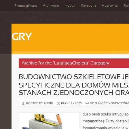
Archiwum
Hobby
Kategorie
Rozrywka
Strona główna
Spi
GRY
Archive for the ‘LatajacaCholera’ Category
BUDOWNICTWO SZKIELETOWE JE
SPECYFICZNE DLA DOMÓW MIE
STANACH ZJEDNOCZONYCH ORA
POSTED BY ADMIN
PAŹ - 11 - 2025
MOŻLIWOŚĆ KOMENTOWA
dużo osób szuka intrygują
metamorfozę Duży dostęp i
fotografowania wpisało ją w 