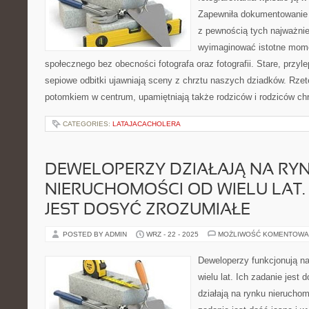
Zapewniła dokumentowanie d
z pewnością tych najważnie
wyimaginować istotne momen
społecznego bez obecności fotografa oraz fotografii. Stare, przyle
sepiowe odbitki ujawniają sceny z chrztu naszych dziadków. Rzet
potomkiem w centrum, upamiętniają także rodziców i rodziców ch
CATEGORIES:
LATAJACACHOLERA
DEWELOPERZY DZIAŁAJĄ NA RY
NIERUCHOMOŚCI OD WIELU LAT.
JEST DOSYĆ ZROZUMIAŁE
POSTED BY ADMIN
WRZ - 22 - 2025
MOŻLIWOŚĆ KOMENTOWA
Deweloperzy funkcjonują n
wielu lat. Ich zadanie jest
działają na rynku nieruchomo